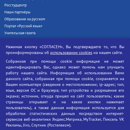
Росстудцентр
Наши партнёры
Образование на русском
Портал «Русский язык»
Учительская газета
Российская академия наук
Нажимая кнопку «СОГЛАСЕН», Вы подтверждаете то, что Вы
Единый портал государственных услуг
проинформированы об
использовании cookies
на нашем сайте.
Противодействие терроризму
Собранная при помощи cookie информация не может
Противодействие угрозам информационной безопасности
идентифицировать Вас, однако может помочь нам улучшить
Социальные ролики - Генеральная прокуратура РФ
работу нашего сайта. Информация об использовании Вами
Противодействие коррупции
данного сайта, собранная при помощи cookie, сохраняется на
Вашем компьютере (сведения о местоположении; ip-адрес; тип,
БГУ против наркотиков
язык, версия ОС и браузера; тип устройства и разрешение его
Брянский государственный университет
экрана; источник, откуда пришел на сайт пользователь; какие
имени академика И.Г. Петровского
страницы открывает и на какие кнопки нажимает
пользователь), а также данная информация используется для
Время работы: пн-пт 09:00-18:00
обработки статистических данных посредством интернет-
E-mail: bryanskgu@mail.ru
сервисов веб-аналитики Яндекс.Метрика, MyTracker, Пиксель VK
Телефон: +7(4832)58-90-85
Рекламы, Jivo, Спутник (Ростелеком).