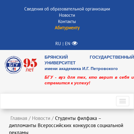
Сведения об образовательной организации
Новости
Контакты
Абитуриенту
RU
EN
|
БРЯНСКИЙ ГОСУДАРСТВЕННЫЙ
УНИВЕРСИТЕТ
имени академика И.Г. Петровского
БГУ - вуз для тех, кто верит в себя и
стремится к успеху!
Toggl
navig
Главная
/
Новости
/
Студенты филфака –
дипломанты Всероссийских конкурсов социальной
рекламы