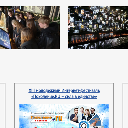
XIII молодежный Интернет-фестиваль
«Поколение.RU – сила в единстве»