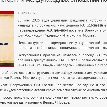
1 Июня 2026
25 мая 2026 года делегация факультета истории 
кандидата исторических наук, доцента
Р.А. Соловьева
и 
переводоведения
А.В. Грачевой
посетила Военно-патри
Сил Российской Федерации «Патриот» (г. Москва).
Цель экскурсии – формирование у студенческой мо
патриотической позиции в понимании исторического зн
Экскурсионная программа началась с посещения Му
прошли маршрут длиной 1418 шагов – ровно столько 
(1941–1945 гг.). Каждый шаг здесь – напоминание о гер
гий обучающиеся погрузились в атмосферу военных лет: увидели 
тников Родины. Многие студенты смогли отыскать информацию о гер
храм Вооруженных Сил России. Величественное здание и его 
ые и художественные детали храма помогли глубже осмыслить связ
е просто уроком истории, а эмоциональным переживанием, которое 
ической правды и памяти о Великой Победе.