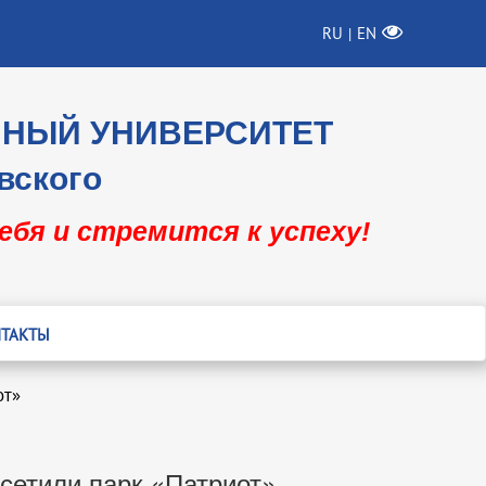
RU
EN
|
ННЫЙ УНИВЕРСИТЕТ
вского
себя и стремится к успеху!
ТАКТЫ
от»
сетили парк «Патриот»