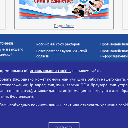
Подробнее
точники
Российский союз ректоров
Противодействи
уки и высшего
Совет ректоров вузов Брянской
Противодействие
сийской
области
информационной
Росстудцентр
Социальные роли
росвещения
прокуратура РФ
Наши партнёры
нформированы об
использовании cookies
на нашем сайте.
кое
Противодействи
Образование на русском
вать Вас, однако может помочь нам улучшить работу нашего сайта. 
БГУ против нарк
Портал «Русский язык»
тоположении; ip-адрес; тип, язык, версия ОС и браузера; тип устр
формационных
Учительская газета
ает пользователь), а также данная информация используется для обр
утник (Ростелеком).
ия цифровых
Российская академия наук
 ресурсов
Единый портал государственных
Вам необходимо покинуть данный сайт или отключить хранение cookie
жба по надзору
услуг
ания и науки
ая цифровая
 среда РФ»