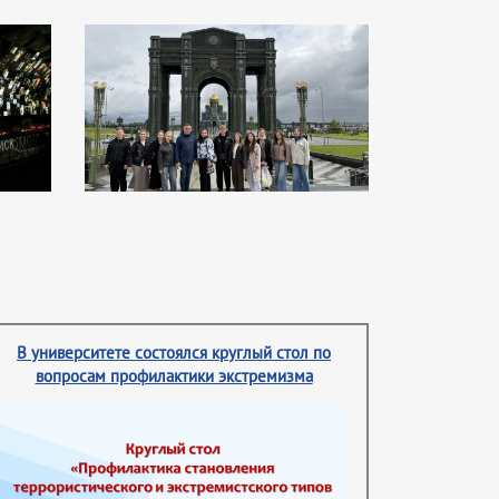
В университете состоялся круглый стол по
вопросам профилактики экстремизма