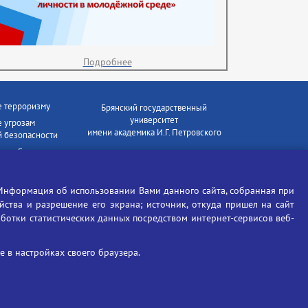
Подробнее
е терроризму
Брянский государственный
университет
 угрозам
имени академика И.Г. Петровского
 безопасности
ки - Генеральная
Время работы: пн-пт 09:00-18:00
E-mail: bryanskgu@mail.ru
е коррупции
Телефон: +7(4832)58-90-85
Информация об использовании Вами данного сайта, собранная при
отиков
ойства и разрешение его экрана; источник, откуда пришел на сайт
аботки статистических данных посредством интернет-сервисов веб-
 в настройках своего браузера.
Вход