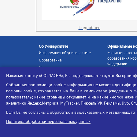
Подробнее
Об Университете
Официальные ис
Информация об университете
Министерство на
образования Рос
Образование
Федерации
Наука и инновации
Министерство п
Абитуриенту
Нажимая кнопку «СОГЛАСЕН», Вы подтверждаете то, что Вы прои
Портал «Российс
Студентам
образование»
Собранная при помощи cookie информация не может идентифициро
Ассоциация выпускников
помощи cookie, сохраняется на Вашем компьютере (сведения о мес
Единое окно ин
Центр тестирования
ресурсов
пользователь; какие страницы открывает и на какие кнопки нажим
иностранных граждан
аналитики Яндекс.Метрика, MyTracker, Пиксель VK Рекламы, Jivo, Сп
Единая коллекц
Конкурс на замещение
образовательных
Если Вы не согласны с обработкой вышеуказанных метаданных, то 
должностей научно-
Федеральная слу
педагогических работников
Политика обработки персональных данных
в сфере образов
ГИС «Современн
образовательная