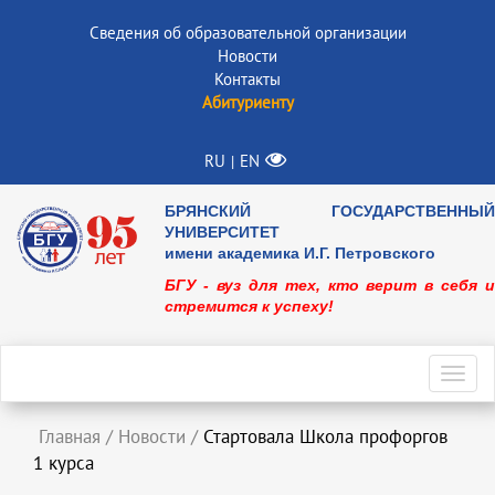
Сведения об образовательной организации
Новости
Контакты
Абитуриенту
RU
EN
|
БРЯНСКИЙ ГОСУДАРСТВЕННЫЙ
УНИВЕРСИТЕТ
имени академика И.Г. Петровского
БГУ - вуз для тех, кто верит в себя и
стремится к успеху!
Toggl
navig
Главная
/
Новости
/
Стартовала Школа профоргов
1 курса