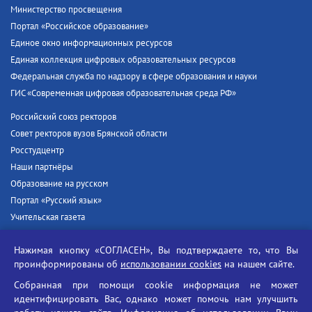
Министерство просвещения
Портал «Российское образование»
Единое окно информационных ресурсов
Единая коллекция цифровых образовательных ресурсов
Федеральная служба по надзору в сфере образования и науки
ГИС «Современная цифровая образовательная среда РФ»
Российский союз ректоров
Совет ректоров вузов Брянской области
Росстудцентр
Наши партнёры
Образование на русском
Портал «Русский язык»
Учительская газета
Российская академия наук
Нажимая кнопку «СОГЛАСЕН», Вы подтверждаете то, что Вы
Единый портал государственных услуг
проинформированы об
использовании cookies
на нашем сайте.
Противодействие терроризму
Собранная при помощи cookie информация не может
Противодействие угрозам информационной безопасности
идентифицировать Вас, однако может помочь нам улучшить
Социальные ролики - Генеральная прокуратура РФ