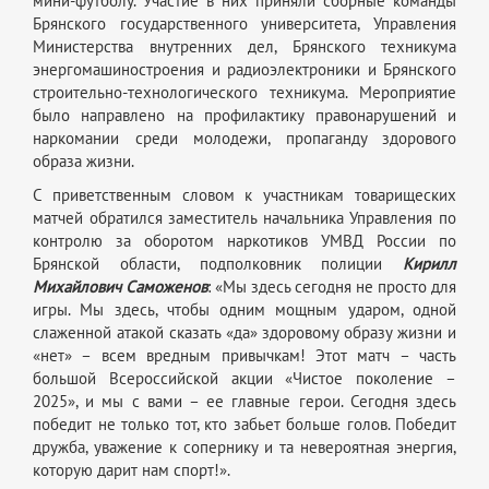
мини-футболу. Участие в них приняли сборные команды
Брянского государственного университета, Управления
Министерства внутренних дел, Брянского техникума
энергомашиностроения и радиоэлектроники и Брянского
строительно-технологического техникума. Мероприятие
было направлено на профилактику правонарушений и
наркомании среди молодежи, пропаганду здорового
образа жизни.
С приветственным словом к участникам товарищеских
матчей обратился заместитель начальника Управления по
контролю за оборотом наркотиков УМВД России по
Брянской области, подполковник полиции
Кирилл
Михайлович Саможенов
: «Мы здесь сегодня не просто для
игры. Мы здесь, чтобы одним мощным ударом, одной
слаженной атакой сказать «да» здоровому образу жизни и
«нет» – всем вредным привычкам! Этот матч – часть
большой Всероссийской акции «Чистое поколение –
2025», и мы с вами – ее главные герои. Сегодня здесь
победит не только тот, кто забьет больше голов. Победит
дружба, уважение к сопернику и та невероятная энергия,
которую дарит нам спорт!».