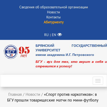
Сведения об образовательной организации
Новости
Контакты
Абитуриенту
RU
EN
|
БРЯНСКИЙ ГОСУДАРСТВЕННЫЙ
УНИВЕРСИТЕТ
имени академика И.Г. Петровского
БГУ - вуз для тех, кто верит в себя и
стремится к успеху!
Toggl
navig
Главная
/
Новости
/
«Спорт против наркотиков»: в
БГУ прошли товарищеские матчи по мини-футболу