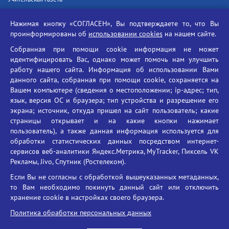
Российская академия наук
Нажимая кнопку «СОГЛАСЕН», Вы подтверждаете то, что Вы
Единый портал государственных услуг
проинформированы об
использовании cookies
на нашем сайте.
Противодействие терроризму
Собранная при помощи cookie информация не может
Противодействие угрозам информационной безопасности
идентифицировать Вас, однако может помочь нам улучшить
Социальные ролики - Генеральная прокуратура РФ
работу нашего сайта. Информация об использовании Вами
Противодействие коррупции
данного сайта, собранная при помощи cookie, сохраняется на
Вашем компьютере (сведения о местоположении; ip-адрес; тип,
БГУ против наркотиков
язык, версия ОС и браузера; тип устройства и разрешение его
Брянский государственный университет
экрана; источник, откуда пришел на сайт пользователь; какие
имени академика И.Г. Петровского
страницы открывает и на какие кнопки нажимает
пользователь), а также данная информация используется для
Время работы: пн-пт 09:00-18:00
обработки статистических данных посредством интернет-
E-mail: bryanskgu@mail.ru
сервисов веб-аналитики Яндекс.Метрика, MyTracker, Пиксель VK
Телефон: +7(4832)58-90-85
Рекламы, Jivo, Спутник (Ростелеком).
Если Вы не согласны с обработкой вышеуказанных метаданных,
то Вам необходимо покинуть данный сайт или отключить
хранение cookie в настройках своего браузера.
Политика обработки персональных данных