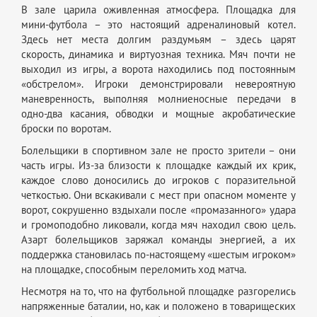
В зале царила оживленная атмосфера. Площадка для
мини-футбола – это настоящий адреналиновый котел.
Здесь нет места долгим раздумьям – здесь царят
скорость, динамика и виртуозная техника. Мяч почти не
выходил из игры, а ворота находились под постоянным
«обстрелом». Игроки демонстрировали невероятную
маневренность, выполняя молниеносные передачи в
одно-два касания, обводки и мощные акробатические
броски по воротам.
Болельщики в спортивном зале не просто зрители – они
часть игры. Из-за близости к площадке каждый их крик,
каждое слово доносились до игроков с поразительной
четкостью. Они вскакивали с мест при опасном моменте у
ворот, сокрушенно вздыхали после «промазанного» удара
и громоподобно ликовали, когда мяч находил свою цель.
Азарт болельщиков заряжал команды энергией, а их
поддержка становилась по-настоящему «шестым игроком»
на площадке, способным переломить ход матча.
Несмотря на то, что на футбольной площадке разгорелись
напряженные баталии, но, как и положено в товарищеских