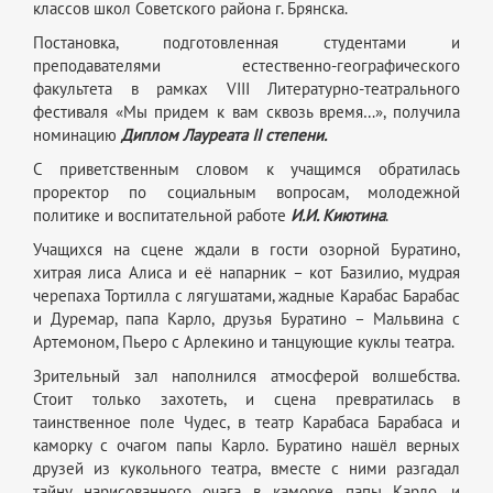
классов школ Советского района г. Брянска.
Постановка, подготовленная студентами и
преподавателями естественно-географического
факультета в рамках VIII Литературно-театрального
фестиваля «Мы придем к вам сквозь время…», получила
номинацию
Диплом Лауреата II степени.
С приветственным словом к учащимся обратилась
проректор по
социальным вопросам, молодежной
политике и воспитательной работе
И.И. Киютина
.
Учащихся на сцене ждали в гости озорной Буратино,
хитрая лиса Алиса и её напарник – кот Базилио, мудрая
черепаха Тортилла с лягушатами, жадные Карабас Барабас
и Дуремар, папа Карло, друзья Буратино – Мальвина с
Артемоном, Пьеро с Арлекино и танцующие куклы театра.
Зрительный зал наполнился атмосферой волшебства.
Стоит только захотеть, и сцена превратилась в
таинственное поле Чудес, в театр Карабаса Барабаса и
каморку с очагом папы Карло. Буратино нашёл верных
друзей из кукольного театра, вместе с ними разгадал
тайну нарисованного очага в каморке папы Карло, и