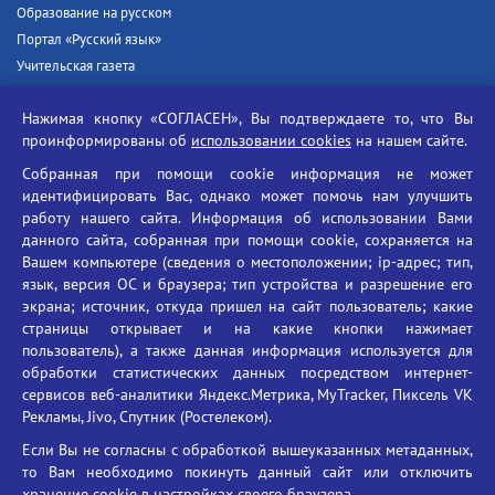
Образование на русском
Портал «Русский язык»
Учительская газета
Российская академия наук
Нажимая кнопку «СОГЛАСЕН», Вы подтверждаете то, что Вы
Единый портал государственных услуг
проинформированы об
использовании cookies
на нашем сайте.
Противодействие терроризму
Собранная при помощи cookie информация не может
Противодействие угрозам информационной безопасности
идентифицировать Вас, однако может помочь нам улучшить
Социальные ролики - Генеральная прокуратура РФ
работу нашего сайта. Информация об использовании Вами
Противодействие коррупции
данного сайта, собранная при помощи cookie, сохраняется на
Вашем компьютере (сведения о местоположении; ip-адрес; тип,
БГУ против наркотиков
язык, версия ОС и браузера; тип устройства и разрешение его
Брянский государственный университет
экрана; источник, откуда пришел на сайт пользователь; какие
имени академика И.Г. Петровского
страницы открывает и на какие кнопки нажимает
пользователь), а также данная информация используется для
Время работы: пн-пт 09:00-18:00
обработки статистических данных посредством интернет-
E-mail: bryanskgu@mail.ru
сервисов веб-аналитики Яндекс.Метрика, MyTracker, Пиксель VK
Телефон: +7(4832)58-90-85
Рекламы, Jivo, Спутник (Ростелеком).
Если Вы не согласны с обработкой вышеуказанных метаданных,
то Вам необходимо покинуть данный сайт или отключить
хранение cookie в настройках своего браузера.