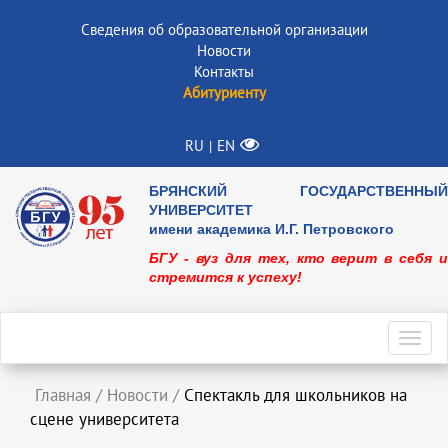
Сведения об образовательной организации
Новости
Контакты
Абитуриенту
RU
EN
|
БРЯНСКИЙ ГОСУДАРСТВЕННЫЙ
УНИВЕРСИТЕТ
имени академика И.Г. Петровского
БГУ - вуз для тех, кто верит в себя и
стремится к успеху!
Toggl
navig
Главная
/
Новости
/
Спектакль для школьников на
сцене университета