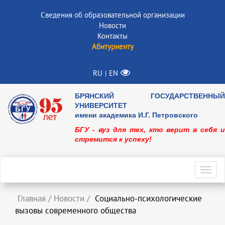
Сведения об образовательной организации
Новости
Контакты
Абитуриенту
RU
EN
|
БРЯНСКИЙ ГОСУДАРСТВЕННЫЙ
УНИВЕРСИТЕТ
имени академика И.Г. Петровского
БГУ - вуз для тех, кто верит в себя и
стремится к успеху!
Toggl
navig
Главная
/
Новости
/
Социально-психологические
вызовы современного общества