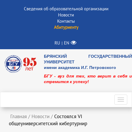
Сведения об образовательной организации
Новости
Контакты
Абитуриенту
RU
EN
|
БРЯНСКИЙ ГОСУДАРСТВЕННЫЙ
УНИВЕРСИТЕТ
имени академика И.Г. Петровского
БГУ - вуз для тех, кто верит в себя и
стремится к успеху!
Toggl
navig
Главная
/
Новости
/
Состоялся VI
общеуниверситетский кибертурнир