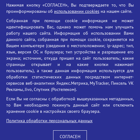
Нажимая кнопку «СОГЛАСЕН», Вы подтверждаете то, что Вы
Единый портал государственных услуг
проинформированы об
использовании cookies
на нашем сайте.
Противодействие терроризму
Собранная при помощи cookie информация не может
Противодействие угрозам информационной безопасности
идентифицировать Вас, однако может помочь нам улучшить
Социальные ролики - Генеральная прокуратура РФ
работу нашего сайта. Информация об использовании Вами
Противодействие коррупции
данного сайта, собранная при помощи cookie, сохраняется на
Вашем компьютере (сведения о местоположении; ip-адрес; тип,
БГУ против наркотиков
язык, версия ОС и браузера; тип устройства и разрешение его
Брянский государственный университет
экрана; источник, откуда пришел на сайт пользователь; какие
имени академика И.Г. Петровского
страницы открывает и на какие кнопки нажимает
пользователь), а также данная информация используется для
Время работы: пн-пт 09:00-18:00
обработки статистических данных посредством интернет-
E-mail: bryanskgu@mail.ru
сервисов веб-аналитики Яндекс.Метрика, MyTracker, Пиксель VK
Телефон: +7(4832)58-90-85
Рекламы, Jivo, Спутник (Ростелеком).
Если Вы не согласны с обработкой вышеуказанных метаданных,
то Вам необходимо покинуть данный сайт или отключить
хранение cookie в настройках своего браузера.
Политика обработки персональных данных
СОГЛАСЕН
Вход