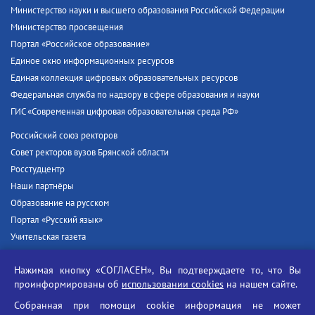
Министерство науки и высшего образования Российской Федерации
Министерство просвещения
Портал «Российское образование»
Единое окно информационных ресурсов
Единая коллекция цифровых образовательных ресурсов
Федеральная служба по надзору в сфере образования и науки
ГИС «Современная цифровая образовательная среда РФ»
Российский союз ректоров
Совет ректоров вузов Брянской области
Росстудцентр
Наши партнёры
Образование на русском
Портал «Русский язык»
Учительская газета
Российская академия наук
Нажимая кнопку «СОГЛАСЕН», Вы подтверждаете то, что Вы
Единый портал государственных услуг
проинформированы об
использовании cookies
на нашем сайте.
Противодействие терроризму
Собранная при помощи cookie информация не может
Противодействие угрозам информационной безопасности