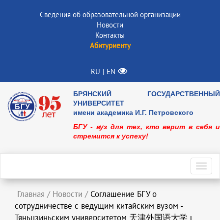
Сведения об образовательной организации
Новости
Контакты
Абитуриенту
RU
EN
|
БРЯНСКИЙ ГОСУДАРСТВЕННЫЙ
УНИВЕРСИТЕТ
имени академика И.Г. Петровского
БГУ - вуз для тех, кто верит в себя и
стремится к успеху!
Toggl
navig
Главная
/
Новости
/
Соглашение БГУ о
сотрудничестве с ведущим китайским вузом -
Тяньцзиньским университетом 天津外国语大学 ι