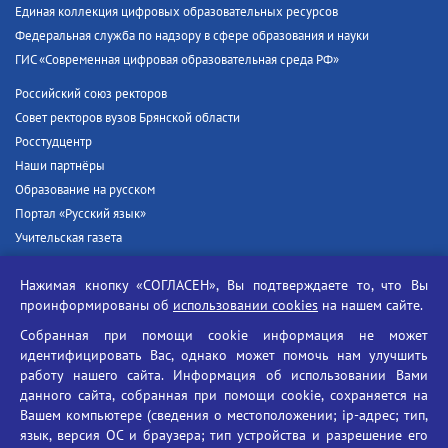
Единая коллекция цифровых образовательных ресурсов
Федеральная служба по надзору в сфере образования и науки
ГИС «Современная цифровая образовательная среда РФ»
Российский союз ректоров
Совет ректоров вузов Брянской области
Росстудцентр
Наши партнёры
Образование на русском
Портал «Русский язык»
Учительская газета
Российская академия наук
Нажимая кнопку «СОГЛАСЕН», Вы подтверждаете то, что Вы
Единый портал государственных услуг
проинформированы об
использовании cookies
на нашем сайте.
Противодействие терроризму
Собранная при помощи cookie информация не может
Противодействие угрозам информационной безопасности
идентифицировать Вас, однако может помочь нам улучшить
Социальные ролики - Генеральная прокуратура РФ
работу нашего сайта. Информация об использовании Вами
Противодействие коррупции
данного сайта, собранная при помощи cookie, сохраняется на
Вашем компьютере (сведения о местоположении; ip-адрес; тип,
БГУ против наркотиков
язык, версия ОС и браузера; тип устройства и разрешение его