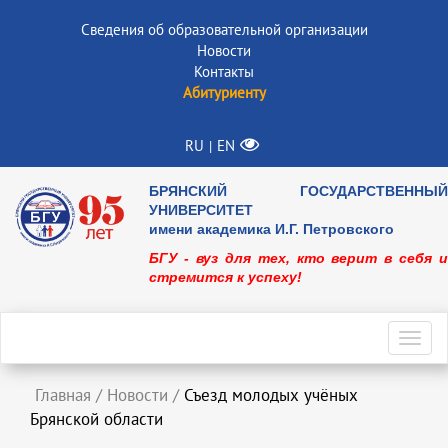
Сведения об образовательной организации
Новости
Контакты
Абитуриенту
RU
EN
|
БРЯНСКИЙ ГОСУДАРСТВЕННЫЙ
УНИВЕРСИТЕТ
имени академика И.Г. Петровского
БГУ - вуз для тех, кто верит в себя и
стремится к успеху!
Toggl
navig
Главная
/
Новости
/
Съезд молодых учёных
Брянской области