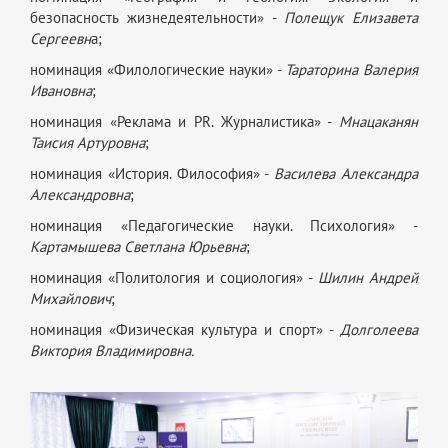
безопасность жизнедеятельности» -
Полещук Елизавета
Сергеевн
а;
номинация «Филологические науки» -
Тараторина Валерия
Ивановна
;
номинация «Реклама и PR. Журналистика» -
Мнацаканян
Таисия Артуровна
;
номинация «История. Философия» -
Василева Александра
Александровна
;
номинация «Педагогические науки. Психология» -
Картамышева Светлана Юрьевна
;
номинация «Политология и социология» -
Шилин Андрей
Михайлович
;
номинация «Физическая культура и спорт» -
Долголеева
Виктория Владимировна.