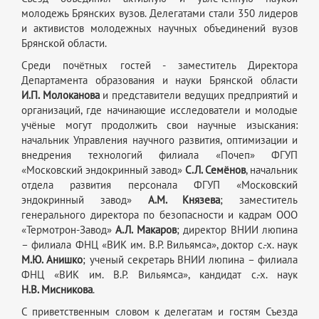
молодежь Брянских вузов. Делегатами стали 350 лидеров
и активистов молодежных научных объединений вузов
Брянской области.
Среди почётных гостей - заместитель Директора
Департамента образования и науки Брянской области
И.П. Молоканова
и
представители ведущих предприятий и
организаций, где начинающие исследователи и молодые
учёные могут продолжить свои научные изыскания:
начальник Управления научного развития, оптимизации и
внедрения технологий филиала «Почеп» ФГУП
«Московский эндокринный завод»
С.Л. Семёнов
, начальник
отдела развития персонала ФГУП «Московский
эндокринный завод»
А.М. Князева
; заместитель
генерального директора по безопасности и кадрам ООО
«Термотрон-Завод»
А.Л. Макаров
; директор ВНИИ люпина
– филиала ФНЦ «ВИК им. В.Р. Вильямса», доктор с.-х. наук
М.Ю. Анишко
; ученый секретарь ВНИИ люпина – филиала
ФНЦ «ВИК им. В.Р. Вильямса», кандидат с.-х. наук
Н.В. Мисникова
.
С приветственным словом к делегатам и гостям Съезда