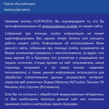
Портал «Русский язык»
Учительская газета
Российская академия наук
Нажимая кнопку «СОГЛАСЕН», Вы подтверждаете то, что Вы
Единый портал государственных услуг
проинформированы об
использовании cookies
на нашем сайте.
Противодействие терроризму
Собранная при помощи cookie информация не может
Противодействие угрозам информационной безопасности
идентифицировать Вас, однако может помочь нам улучшить
Социальные ролики - Генеральная прокуратура РФ
работу нашего сайта. Информация об использовании Вами
Противодействие коррупции
данного сайта, собранная при помощи cookie, сохраняется на
Вашем компьютере (сведения о местоположении; ip-адрес; тип,
БГУ против наркотиков
язык, версия ОС и браузера; тип устройства и разрешение его
Брянский государственный университет
экрана; источник, откуда пришел на сайт пользователь; какие
имени академика И.Г. Петровского
страницы открывает и на какие кнопки нажимает
пользователь), а также данная информация используется для
Время работы: пн-пт 09:00-18:00
обработки статистических данных посредством интернет-
E-mail: bryanskgu@mail.ru
сервисов веб-аналитики Яндекс.Метрика, MyTracker, Пиксель VK
Телефон: +7(4832)58-90-85
Рекламы, Jivo, Спутник (Ростелеком).
Если Вы не согласны с обработкой вышеуказанных метаданных,
то Вам необходимо покинуть данный сайт или отключить
хранение cookie в настройках своего браузера.