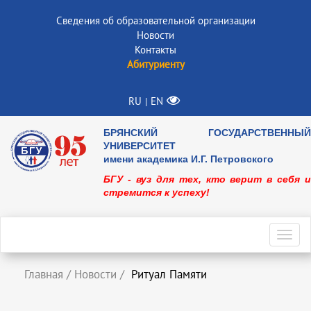
Сведения об образовательной организации
Новости
Контакты
Абитуриенту
RU
EN
|
БРЯНСКИЙ ГОСУДАРСТВЕННЫЙ
УНИВЕРСИТЕТ
имени академика И.Г. Петровского
БГУ - вуз для тех, кто верит в себя и
стремится к успеху!
Toggl
navig
Главная
/
Новости
/
Ритуал Памяти