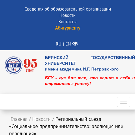
Сведения об образовательной организации
Новости
Контакты
Абитуриенту
RU
EN
|
БРЯНСКИЙ ГОСУДАРСТВЕННЫЙ
УНИВЕРСИТЕТ
имени академика И.Г. Петровского
БГУ - вуз для тех, кто верит в себя и
стремится к успеху!
Toggl
navig
Главная
/
Новости
/
Региональный съезд
«Социальное предпринимательство: эволюция или
революция»