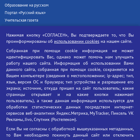
Образование на русском
Портал «Русский язык»
Учительская газета
Российская академия наук
Нажимая кнопку «СОГЛАСЕН», Вы подтверждаете то, что Вы
Единый портал государственных услуг
проинформированы об
использовании cookies
на нашем сайте.
Противодействие терроризму
Собранная при помощи cookie информация не может
Противодействие угрозам информационной безопасности
идентифицировать Вас, однако может помочь нам улучшить
Социальные ролики - Генеральная прокуратура РФ
работу нашего сайта. Информация об использовании Вами
Противодействие коррупции
данного сайта, собранная при помощи cookie, сохраняется на
Вашем компьютере (сведения о местоположении; ip-адрес; тип,
БГУ против наркотиков
язык, версия ОС и браузера; тип устройства и разрешение его
Брянский государственный университет
экрана; источник, откуда пришел на сайт пользователь; какие
имени академика И.Г. Петровского
страницы открывает и на какие кнопки нажимает
пользователь), а также данная информация используется для
Время работы: пн-пт 09:00-18:00
обработки статистических данных посредством интернет-
E-mail: bryanskgu@mail.ru
сервисов веб-аналитики Яндекс.Метрика, MyTracker, Пиксель VK
Телефон: +7(4832)58-90-85
Рекламы, Jivo, Спутник (Ростелеком).
Если Вы не согласны с обработкой вышеуказанных метаданных,
то Вам необходимо покинуть данный сайт или отключить