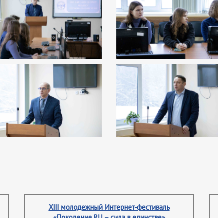
XIII молодежный Интернет-фестиваль
«Поколение.RU – сила в единстве»