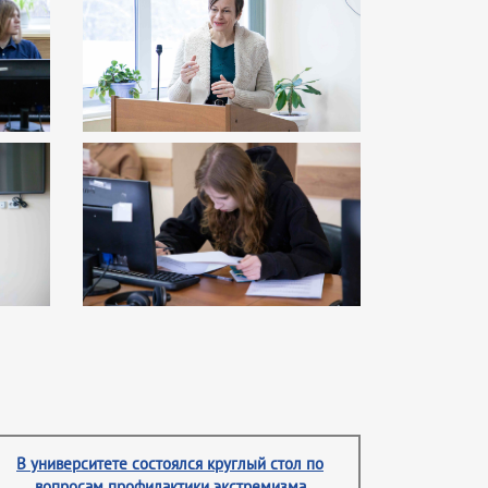
В университете состоялся круглый стол по
вопросам профилактики экстремизма