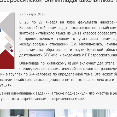
27 Января 2026
С 26 по 27 января на базе факультета иностран
Всероссийской олимпиады школьников по китайскому
знатоков китайского языка из 10-11 классов образовате
С приветственным словом к участникам олимпиа
международных отношений С.И. Михальченко, началь
департамента образования и науки Брянской област
деятельности БГУ имени академика И.Г. Петровского, кан
Олимпиада по китайскому языку включает два этапа.
чтение, лексико-грамматический тест, лингвострановед
ии в группах по 3-4 человека по определенной теме. Это может бы
ватели китайского языка, оценивало не только знание лексики и г
уациях.
нии олимпиадных заданий, а также подчеркнули, что участие в ре
актуальным и затребованным в современном мире.