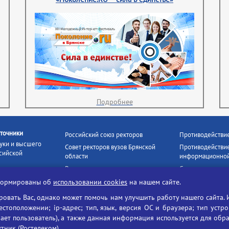
Подробнее
точники
Российский союз ректоров
Противодействи
уки и высшего
Совет ректоров вузов Брянской
Противодействие
сийской
области
информационной
Росстудцентр
Социальные роли
росвещения
прокуратура РФ
Наши партнёры
нформированы об
использовании cookies
на нашем сайте.
кое
Противодействи
Образование на русском
вать Вас, однако может помочь нам улучшить работу нашего сайта. 
БГУ против нарк
Портал «Русский язык»
тоположении; ip-адрес; тип, язык, версия ОС и браузера; тип устр
формационных
Учительская газета
ает пользователь), а также данная информация используется для обр
утник (Ростелеком).