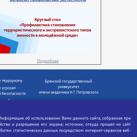
Подробнее
е терроризму
Брянский государственный
университет
 угрозам
имени академика И.Г. Петровского
 безопасности
ки - Генеральная
Время работы: пн-пт 09:00-18:00
E-mail: bryanskgu@mail.ru
е коррупции
Телефон: +7(4832)58-90-85
Информация об использовании Вами данного сайта, собранная при
отиков
ойства и разрешение его экрана; источник, откуда пришел на сайт
аботки статистических данных посредством интернет-сервисов веб-