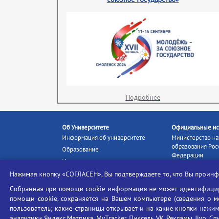
Подробнее
Об Университете
Официальные ис
Информация об университете
Министерство на
образования Рос
Образование
Федерации
Наука и инновации
Министерство п
Абитуриенту
Нажимая кнопку «СОГЛАСЕН», Вы подтверждаете то, что Вы прои
Портал «Российс
Студентам
образование»
Собранная при помощи cookie информация не может идентифициро
Ассоциация выпускников
помощи cookie, сохраняется на Вашем компьютере (сведения о мес
Единое окно ин
Центр тестирования
ресурсов
пользователь; какие страницы открывает и на какие кнопки нажим
иностранных граждан
аналитики Яндекс.Метрика, MyTracker, Пиксель VK Рекламы, Jivo, Сп