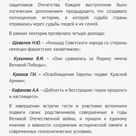
защитников Отечетства. Каждое выступление было
логическим дополнением предыдущего, что создавало
полноценную историю, в которой судьба страны
отражалась через судьбы людей и их семей.
В рамках лектория прозвучало четыре доклада:
-
Щевелев Н.Ю.
– «Геноцид Советского народа со стороны
немецко-фашистских захватчиков»;
-
Кузьмина В.И.
– «Они сражались за Родину: имена
Великой Победы»;
-
Крюков Г.И. –
«Освобождение Европы: подвиг Красной
Армии»;
-
Кафанова А.А
. –«Доблесть и бесстрашие: герои прошлого
и настоящего».
В завершении встречи гости и участники вспомнили
подвиги своих родственников, совершенные в годы
Великой Отечественной войны, и пришли к единому
мнению о важности сохранения исторической памяти в
современных геополитических условиях.