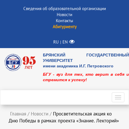
Сведения об образовательной организации
Новости
Контакты
Абитуриенту
RU
EN
|
БРЯНСКИЙ ГОСУДАРСТВЕННЫЙ
УНИВЕРСИТЕТ
имени академика И.Г. Петровского
БГУ - вуз для тех, кто верит в себя и
стремится к успеху!
Toggl
navig
Главная
/
Новости
/
Просветительская акция ко
Дню Победы в рамках проекта «Знание. Лекторий»