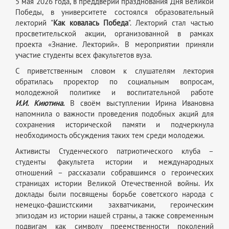
5 мая 2026 года, в преддверии празднования Дня Великой
Победы, в университете состоялся образовательный
лекторий "
Как ковалась Победа
". Лекторий стал частью
просветительской акции, организованной в рамках
проекта «Знание. Лекторий». В мероприятии приняли
участие студенты всех факультетов вуза.
С приветственным словом к слушателям лектория
обратилась проректор по социальным вопросам,
молодежной политике и воспитательной работе
И.И. Киютина.
В своём выступлении Ирина Ивановна
напомнила о важности проведения подобных акций для
сохранения исторической памяти и подчеркнула
необходимость обсуждения таких тем среди молодежи.
Активисты Студенческого патриотического клуба –
студенты факультета истории и международных
отношений – рассказали собравшимся о героических
страницах истории Великой Отечественной войны. Их
доклады были посвящены борьбе советского народа с
немецко-фашистскими захватчиками, героическим
эпизодам из истории нашей страны, а также современным
подвигам как символу преемственности поколений