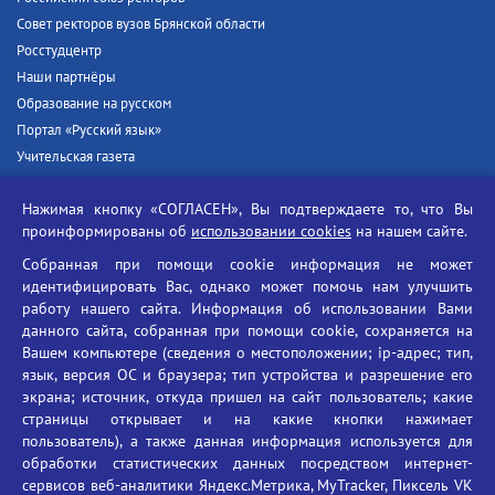
Совет ректоров вузов Брянской области
Росстудцентр
Наши партнёры
Образование на русском
Портал «Русский язык»
Учительская газета
Российская академия наук
Нажимая кнопку «СОГЛАСЕН», Вы подтверждаете то, что Вы
Единый портал государственных услуг
проинформированы об
использовании cookies
на нашем сайте.
Противодействие терроризму
Собранная при помощи cookie информация не может
Противодействие угрозам информационной безопасности
идентифицировать Вас, однако может помочь нам улучшить
Социальные ролики - Генеральная прокуратура РФ
работу нашего сайта. Информация об использовании Вами
Противодействие коррупции
данного сайта, собранная при помощи cookie, сохраняется на
Вашем компьютере (сведения о местоположении; ip-адрес; тип,
БГУ против наркотиков
язык, версия ОС и браузера; тип устройства и разрешение его
Брянский государственный университет
экрана; источник, откуда пришел на сайт пользователь; какие
имени академика И.Г. Петровского
страницы открывает и на какие кнопки нажимает
пользователь), а также данная информация используется для
Время работы: пн-пт 09:00-18:00
обработки статистических данных посредством интернет-
E-mail: bryanskgu@mail.ru
сервисов веб-аналитики Яндекс.Метрика, MyTracker, Пиксель VK