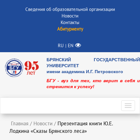
Сведения об образовательной организации
Новости
Контакты
Абитуриенту
RU
EN
|
БРЯНСКИЙ ГОСУДАРСТВЕННЫЙ
УНИВЕРСИТЕТ
имени академика И.Г. Петровского
БГУ - вуз для тех, кто верит в себя и
стремится к успеху!
Toggl
navig
Главная
/
Новости
/
Презентация книги Ю.Е.
Лодкина «Сказы Брянского леса»