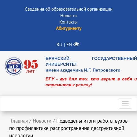
Сведения об образовательной организации
Новости
Контакты
Абитуриенту
RU
EN
|
БРЯНСКИЙ ГОСУДАРСТВЕННЫЙ
УНИВЕРСИТЕТ
имени академика И.Г. Петровского
БГУ - вуз для тех, кто верит в себя и
стремится к успеху!
Toggl
navig
Главная
/
Новости
/
Подведены итоги работы вузов
по профилактике распространения деструктивной
идеологии