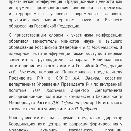
практическая конференция «Традиционные ценности как
инструмент противодействия идеологии экстремизма
и терроризма в условиях современных вызовов»,
организованная министерством науки и Высшего
образования Российской Федерации.
С приветственным словом к участникам конференции
обратился заместитель министра науки и высшего
образования Российской Федерации
К.И. Могилевский
. В
пленарной части конференции также выступили первый
заместитель руководителя аппарата Национального
антитеррористического комитета Российской Федерации
И.В. Кулягин
, помощник Полномочного представителя
Президента РФ в СКФО
А.А. Валиев
, советник
департамента Управления Президента РФ по внутренней
политике
П.Н. Костылев
, директор Департамента
информационной политики и комплексной безопасности
Минобрнауки России
Д.В. Тафинцев
, ректор Пятигорского
государственного университета
А.П. Горбунов
.
Наш университет на форуме представил директор
Координационного центра по вопросам формирования у
молодёжи активной гражданской позиции,