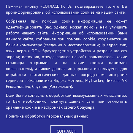
Нажимая кнопку «СОГЛАСЕН», Вы подтверждаете то, что Вы
Единый портал государственных услуг
проинформированы об
использовании cookies
на нашем сайте.
Противодействие терроризму
Собранная при помощи cookie информация не может
Противодействие угрозам информационной безопасности
идентифицировать Вас, однако может помочь нам улучшить
Социальные ролики - Генеральная прокуратура РФ
работу нашего сайта. Информация об использовании Вами
Противодействие коррупции
данного сайта, собранная при помощи cookie, сохраняется на
Вашем компьютере (сведения о местоположении; ip-адрес; тип,
БГУ против наркотиков
язык, версия ОС и браузера; тип устройства и разрешение его
Брянский государственный университет
экрана; источник, откуда пришел на сайт пользователь; какие
имени академика И.Г. Петровского
страницы открывает и на какие кнопки нажимает
пользователь), а также данная информация используется для
Время работы: пн-пт 09:00-18:00
обработки статистических данных посредством интернет-
E-mail: bryanskgu@mail.ru
сервисов веб-аналитики Яндекс.Метрика, MyTracker, Пиксель VK
Телефон: +7(4832)58-90-85
Рекламы, Jivo, Спутник (Ростелеком).
Если Вы не согласны с обработкой вышеуказанных метаданных,
то Вам необходимо покинуть данный сайт или отключить
хранение cookie в настройках своего браузера.
Политика обработки персональных данных
СОГЛАСЕН
Вход