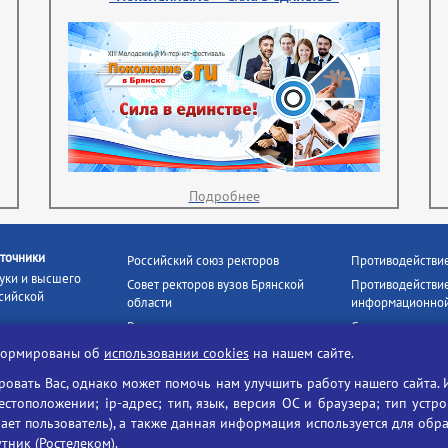
Подробнее
точники
Российский союз ректоров
Противодействи
уки и высшего
Совет ректоров вузов Брянской
Противодействие
сийской
области
информационной
Росстудцентр
Социальные роли
росвещения
прокуратура РФ
Наши партнёры
нформированы об
использовании cookies
на нашем сайте.
кое
Противодействи
Образование на русском
вать Вас, однако может помочь нам улучшить работу нашего сайта. 
БГУ против нарк
Портал «Русский язык»
тоположении; ip-адрес; тип, язык, версия ОС и браузера; тип устр
формационных
Учительская газета
ает пользователь), а также данная информация используется для обр
утник (Ростелеком).
ия цифровых
Российская академия наук