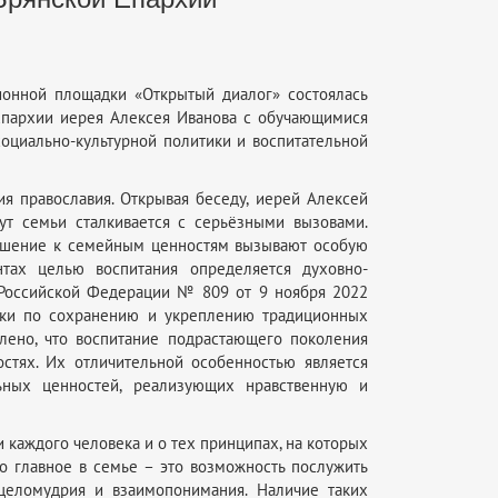
ионной площадки «Открытый диалог» состоялась
Епархии иерея Алексея Иванова с обучающимися
социально-культурной политики и воспитательной
я православия. Открывая беседу, иерей Алексей
ут семьи сталкивается с серьёзными вызовами.
ношение к семейным ценностям вызывают особую
нтах целью воспитания определяется духовно-
а Российской Федерации № 809 от 9 ноября 2022
ики по сохранению и укреплению традиционных
лено, что воспитание подрастающего поколения
стях. Их отличительной особенностью является
ьных ценностей, реализующих нравственную и
 каждого человека и о тех принципах, на которых
то главное в семье – это возможность послужить
целомудрия и взаимопонимания. Наличие таких