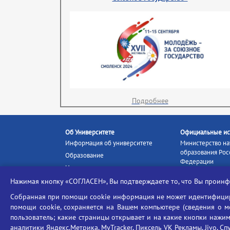
Подробнее
Об Университете
Официальные ис
Информация об университете
Министерство на
образования Рос
Образование
Федерации
Наука и инновации
Министерство п
Абитуриенту
Нажимая кнопку «СОГЛАСЕН», Вы подтверждаете то, что Вы прои
Портал «Российс
Студентам
образование»
Собранная при помощи cookie информация не может идентифициро
Ассоциация выпускников
помощи cookie, сохраняется на Вашем компьютере (сведения о мес
Единое окно ин
Центр тестирования
ресурсов
пользователь; какие страницы открывает и на какие кнопки нажим
иностранных граждан
аналитики Яндекс.Метрика, MyTracker, Пиксель VK Рекламы, Jivo, Сп
Единая коллекц