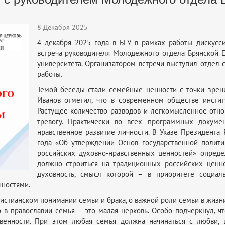
8 Декабря 2025
4 декабря 2025 года в БГУ в рамках работы дискусс
встреча руководителя Молодежного отдела Брянской 
университета. Организатором встречи выступил отдел 
работы.
Темой беседы стали семейные ценности с точки зрени
Иванов отметил, что в современном обществе инстит
Растущее количество разводов и легкомысленное от
тревогу. Практически во всех программных докуме
нравственное развитие личности. В Указе Президент
года «Об утверждении Основ государственной полит
российских духовно-нравственных ценностей» опреде
должно строиться на традиционных российских ценно
духовность, смысл которой – в приоритете социал
нностями.
истианском понимании семьи и брака, о важной роли семьи в жизни
 в православии семья – это малая церковь. Особо подчеркнул, ч
венности. При этом любая семья должна начинаться с любви, 