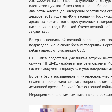
А.В. Соболев
начал свое выступление с экскур
идентификации погибших солдат и о наиболее ин
давности» Александр Викторович осветил ход ег
декабре 2018 года на 40-м заседании Российск
архивных документов о преступлениях гитлеро
населения в годы Великой Отечественной войн
«Дулаг-142».
Ветеран специальной военной операции, актив
подразделению; о своих боевых товарищах. Серге
ребята адресуют участникам СВО.
С.В. Сычев представил участникам встречи выст
оружие (ППШ-41, карабин и винтовки системы Мо
систем), документы (пропуска и удостоверения), 
Встреча была насыщенной и интересной, участ
студенты продолжали задавать вопросы возле в
амуницией времён Великой Отечественной войны,
Мероприятие стало важным шагом в деле сохране