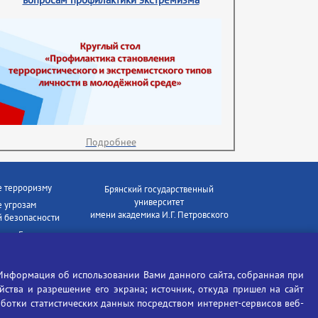
Подробнее
е терроризму
Брянский государственный
университет
 угрозам
имени академика И.Г. Петровского
 безопасности
ки - Генеральная
Время работы: пн-пт 09:00-18:00
E-mail: bryanskgu@mail.ru
е коррупции
Телефон: +7(4832)58-90-85
Информация об использовании Вами данного сайта, собранная при
отиков
ойства и разрешение его экрана; источник, откуда пришел на сайт
аботки статистических данных посредством интернет-сервисов веб-