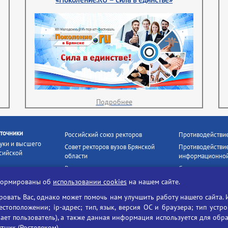
Подробнее
точники
Российский союз ректоров
Противодействи
уки и высшего
Совет ректоров вузов Брянской
Противодействие
сийской
области
информационной
Росстудцентр
Социальные роли
росвещения
прокуратура РФ
Наши партнёры
нформированы об
использовании cookies
на нашем сайте.
кое
Противодействи
Образование на русском
вать Вас, однако может помочь нам улучшить работу нашего сайта. 
БГУ против нарк
Портал «Русский язык»
тоположении; ip-адрес; тип, язык, версия ОС и браузера; тип устр
формационных
Учительская газета
ает пользователь), а также данная информация используется для обр
утник (Ростелеком).