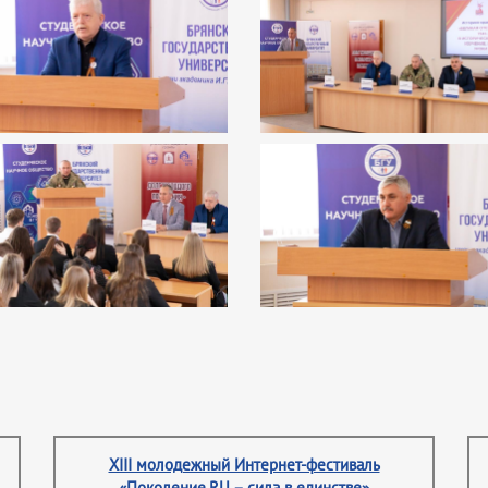
XIII молодежный Интернет-фестиваль
«Поколение.RU – сила в единстве»