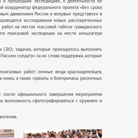
ал о прошедших экспедициях, о деятельности по
ый координатор федерального проекта «Без срока
ковым движением России и впервые представлен в
 проводятся исследования новых рассекреченных
работ на местах массовой гибели гражданского
оте поисковой экспедиции на месте концлагеря
а СВО; задачах, которые приходилось выполнять
«Письмо солдату» за их слова поддержки, которые
д поисковых работ: личные вещи красноармейцев,
к-ножи, а также гранаты и боеприпасы различных
а: после официального завершения мероприятия
на возможность сфотографироваться с оружием и
коления.