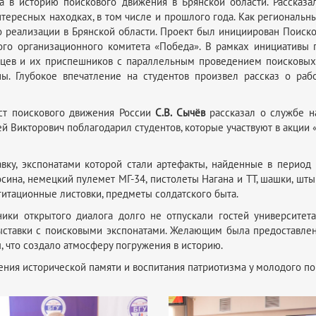
са в историю поискового движения в Брянской области. Рассказ
тересных находках, в том числе и прошлого года. Как региональн
о реализации в Брянской области. Проект был инициирован Поис
ого организационного комитета «Победа». В рамках инициативы
вцев и их приспешников с параллельным проведением поисковых 
ы. Глубокое впечатление на студентов произвел рассказ о раб
ист поискового движения России
С.В. Сычёв
рассказал о службе н
й Викторович поблагодарил студентов, которые участвуют в акции 
авку, экспонатами которой стали артефакты, найденные в перио
сина, немецкий пулемет МГ-34, пистолеты Нагана и ТТ, шашки, шты
агитационные листовки, предметы солдатского быта.
ники открытого диалога долго не отпускали гостей университет
ыставки с поисковыми экспонатами. Желающим была предоставле
 что создало атмосферу погружения в историю.
ния исторической памяти и воспитания патриотизма у молодого по