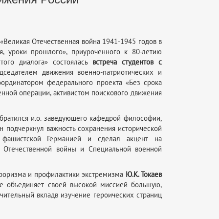
«Великая Отечественная война 1941-1945 годов в
ия, уроки прошлого», приуроченного к 80-летию
того диалога» состоялась
встреча студентов с
седателем движения военно-патриотических и
оординатором федерального проекта «Без срока
нной операции, активистом поискового движения
братился и.о. заведующего кафедрой философии,
Он подчеркнул важность сохранения исторической
фашистской Германией и сделал акцент на
 Отечественной войны и Специальной военной
рроризма и профилактики экстремизма
Ю.К. Токаев
ие объединяет своей высокой миссией большую,
чительный вкладв изучение героических страниц