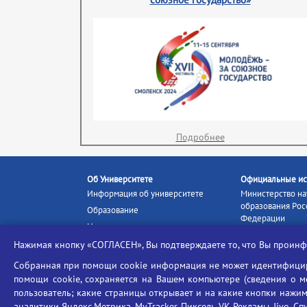
Подробнее
Об Университете
Официальные ис
Информация об университете
Министерство на
образования Рос
Образование
Федерации
Наука и инновации
Министерство п
Абитуриенту
Нажимая кнопку «СОГЛАСЕН», Вы подтверждаете то, что Вы прои
Портал «Российс
Студентам
образование»
Собранная при помощи cookie информация не может идентифициро
Ассоциация выпускников
помощи cookie, сохраняется на Вашем компьютере (сведения о мес
Единое окно ин
Центр тестирования
ресурсов
пользователь; какие страницы открывает и на какие кнопки нажим
иностранных граждан
аналитики Яндекс.Метрика, MyTracker, Пиксель VK Рекламы, Jivo, Сп