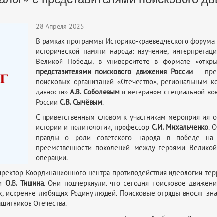
28 Апреля 2025
В рамках программы Историко-краеведческого форума 
исторической памяти народа: изучение, интерпретац
Великой Победы, в университете в формате «откры
представителями поискового движения России
– пред
поисковых организаций «Отечество», региональным к
давности»
А.В. Соболевым
и ветераном специальной вое
России
С.В. Сычёвым
.
С приветственным словом к участникам мероприятия о
истории и политологии, профессор
С.И. Михальченко
. 
правды о роли советского народа в победе на 
преемственности поколений между героями Великой
операции.
иректор Координационного центра противодействия идеологии те
ки
О.В. Тишина
. Они подчеркнули, что сегодня поисковое движен
, искренне любящих Родину людей. Поисковые отряды вносят зна
ащитников Отечества.