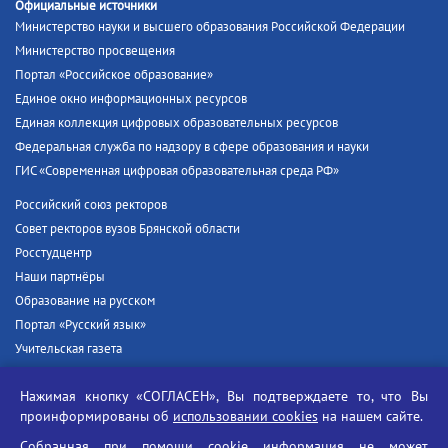
Официальные источники
Министерство науки и высшего образования Российской Федерации
Министерство просвещения
Портал «Российское образование»
Единое окно информационных ресурсов
Единая коллекция цифровых образовательных ресурсов
Федеральная служба по надзору в сфере образования и науки
ГИС «Современная цифровая образовательная среда РФ»
Российский союз ректоров
Совет ректоров вузов Брянской области
Росстудцентр
Наши партнёры
Образование на русском
Портал «Русский язык»
Учительская газета
Российская академия наук
Нажимая кнопку «СОГЛАСЕН», Вы подтверждаете то, что Вы
Единый портал государственных услуг
проинформированы об
использовании cookies
на нашем сайте.
Противодействие терроризму
Собранная при помощи cookie информация не может