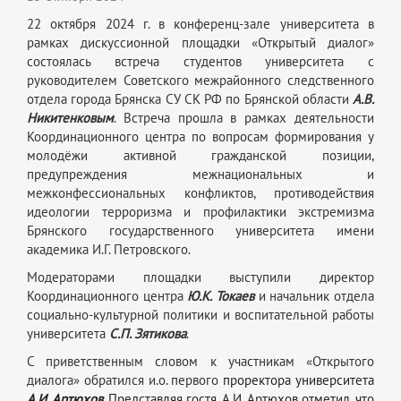
22 октября 2024 г. в конференц-зале университета в
рамках дискуссионной площадки «Открытый диалог»
состоялась встреча студентов университета с
руководителем Советского межрайонного следственного
отдела города Брянска СУ СК РФ по Брянской области
А.В.
Никитенковым
. Встреча прошла в рамках деятельности
Координационного центра по вопросам формирования у
молодёжи активной гражданской позиции,
предупреждения межнациональных и
межконфессиональных конфликтов, противодействия
идеологии терроризма и профилактики экстремизма
Брянского государственного университета имени
академика И.Г. Петровского.
Модераторами площадки выступили директор
Координационного центра
Ю.К. Токаев
и начальник отдела
социально-культурной политики и воспитательной работы
университета
С.П. Зятикова
.
С приветственным словом к участникам «Открытого
диалога» обратился и.о. первого
проректора университета
А.И. Артюхов.
Представляя гостя, А.И. Артюхов отметил, что