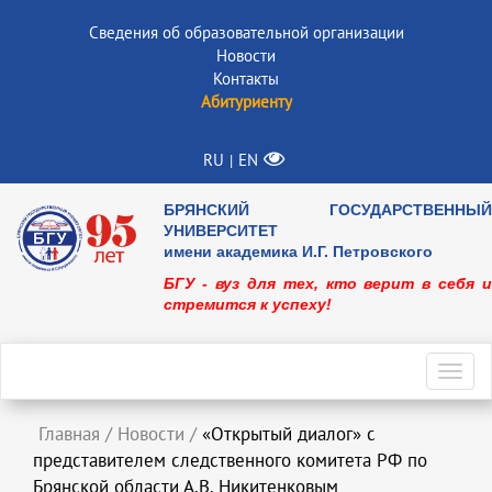
Сведения об образовательной организации
Новости
Контакты
Абитуриенту
RU
EN
|
БРЯНСКИЙ ГОСУДАРСТВЕННЫЙ
УНИВЕРСИТЕТ
имени академика И.Г. Петровского
БГУ - вуз для тех, кто верит в себя и
стремится к успеху!
Toggl
navig
Главная
/
Новости
/
«Открытый диалог» с
представителем следственного комитета РФ по
Брянской области А.В. Никитенковым