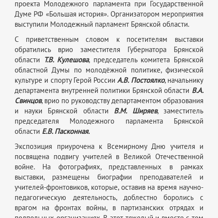
проекта Молодежного парламента при Государственной
Думе РФ «Большая история». Организатором мероприятия
выступили Молодежный парламент Брянской области.
С приветственным словом к посетителям выставки
обратились врио заместителя Губернатора Брянской
области
Т.В. Кулешова
, председатель комитета Брянской
областной Думы по молодёжной политике, физической
культуре и спорту Герой России
А.В. Постоялко
, начальнику
департамента внутренней политики Брянской области
В.А.
Свинцов
, врио по руководству департаментом образования
и науки Брянской области
В.М. Ширяев
, заместитель
председателя Молодежного парламента Брянской
области
Е.В. Пасконная.
Экспозиция приурочена к Всемирному Дню учителя и
посвящена подвигу учителей в Великой Отечественной
войне. На фотографиях, представленных в рамках
выставки, размещены биографии преподавателей и
учителей-фронтовиков, которые, оставив на время научно-
педагогическую деятельность, доблестно боролись с
врагом на фронтах войны, в партизанских отрядах и
подпольных организациях. В этот тяжелый и вместе с тем