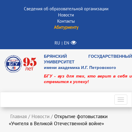
Сведения об образовательной организации
Новости
Контакты
Абитуриенту
RU
EN
|
БРЯНСКИЙ ГОСУДАРСТВЕННЫЙ
УНИВЕРСИТЕТ
имени академика И.Г. Петровского
БГУ - вуз для тех, кто верит в себя и
стремится к успеху!
Toggl
navig
Главная
/
Новости
/
Открытие фотовыставки
«Учителя в Великой Отечественной войне»