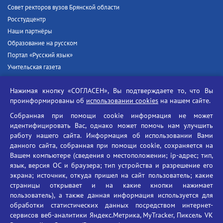
Совет ректоров вузов Брянской области
Росстудцентр
Наши партнёры
Образование на русском
Портал «Русский язык»
Учительская газета
Российская академия наук
Нажимая кнопку «СОГЛАСЕН», Вы подтверждаете то, что Вы
Единый портал государственных услуг
проинформированы об
использовании cookies
на нашем сайте.
Противодействие терроризму
Собранная при помощи cookie информация не может
Противодействие угрозам информационной безопасности
идентифицировать Вас, однако может помочь нам улучшить
Социальные ролики - Генеральная прокуратура РФ
работу нашего сайта. Информация об использовании Вами
Противодействие коррупции
данного сайта, собранная при помощи cookie, сохраняется на
Вашем компьютере (сведения о местоположении; ip-адрес; тип,
БГУ против наркотиков
язык, версия ОС и браузера; тип устройства и разрешение его
Брянский государственный университет
экрана; источник, откуда пришел на сайт пользователь; какие
имени академика И.Г. Петровского
страницы открывает и на какие кнопки нажимает
пользователь), а также данная информация используется для
Время работы: пн-пт 09:00-18:00
обработки статистических данных посредством интернет-
E-mail: bryanskgu@mail.ru
сервисов веб-аналитики Яндекс.Метрика, MyTracker, Пиксель VK