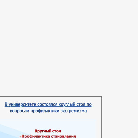
В университете состоялся круглый стол по
вопросам профилактики экстремизма