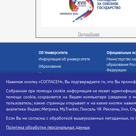
Подробнее
Об Университете
Официальные ис
Информация об университете
Министерство на
образования Рос
Образование
Федерации
Наука и инновации
Министерство п
Абитуриенту
Нажимая кнопку «СОГЛАСЕН», Вы подтверждаете то, что Вы прои
Портал «Российс
Студентам
образование»
Собранная при помощи cookie информация не может идентифициро
Ассоциация выпускников
помощи cookie, сохраняется на Вашем компьютере (сведения о мес
Единое окно ин
Центр тестирования
ресурсов
пользователь; какие страницы открывает и на какие кнопки нажим
иностранных граждан
аналитики Яндекс.Метрика, MyTracker, Пиксель VK Рекламы, Jivo, Сп
Единая коллекц
Конкурс на замещение
образовательных
Если Вы не согласны с обработкой вышеуказанных метаданных, то 
должностей научно-
Федеральная слу
педагогических работников
Политика обработки персональных данных
в сфере образов
ГИС «Современн