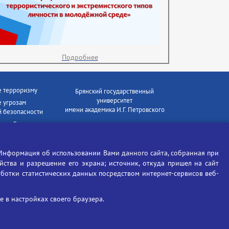
Подробнее
е терроризму
Брянский государственный
университет
 угрозам
имени академика И.Г. Петровского
 безопасности
ки - Генеральная
Время работы: пн-пт 09:00-18:00
E-mail: bryanskgu@mail.ru
е коррупции
Телефон: +7(4832)58-90-85
Информация об использовании Вами данного сайта, собранная при
отиков
ойства и разрешение его экрана; источник, откуда пришел на сайт
аботки статистических данных посредством интернет-сервисов веб-
 в настройках своего браузера.