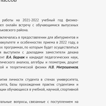
 работы на 2021-2022 учебный год физико-
вел онлайн встречу с обучающимися выпускных
ьковского района.
аключалась в предоставлении для абитуриентов и
культете и особенностях приема в 2022 году, а
ых программах, по которым будет осуществляться
ия выступили с докладами заместители декана
цент
В.А. Беднаж
и кандидат педагогических наук,
ического анализа, алгебры и геометрии, доцент
ной и теоретической физики
Н.В. Митрошенков
,
ития личности студента в стенах университета,
ьтета, базы прохождения практик студентами и
ции обучающихся в учебной, научной, спортивной
уальные вопросы, связанные с поступлением на