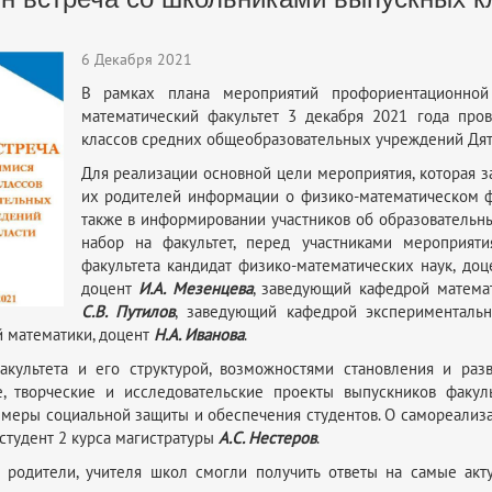
6 Декабря 2021
В рамках плана мероприятий профориентационной
математический факультет 3 декабря 2021 года про
классов средних общеобразовательных учреждений Дят
Для реализации основной цели мероприятия, которая з
их родителей информации о физико-математическом фа
также в информировании участников об образовательн
набор на факультет, перед участниками мероприят
факультета кандидат физико-математических наук, до
доцент
И.А. Мезенцева
, заведующий кафедрой математ
С.В. Путилов
, заведующий кафедрой эксперименталь
 математики, доцент
Н.А. Иванова
.
культета и его структурой, возможностями становления и разв
е, творческие и исследовательские проекты выпускников факул
, меры социальной защиты и обеспечения студентов. О самореализа
студент 2 курса магистратуры
А.С. Нестеров
.
х родители, учителя школ смогли получить ответы на самые акт