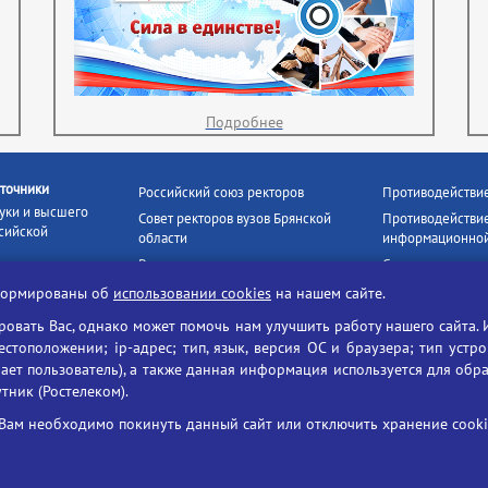
Подробнее
точники
Российский союз ректоров
Противодействи
уки и высшего
Совет ректоров вузов Брянской
Противодействие
сийской
области
информационной
Росстудцентр
Социальные роли
росвещения
прокуратура РФ
Наши партнёры
нформированы об
использовании cookies
на нашем сайте.
кое
Противодействи
Образование на русском
вать Вас, однако может помочь нам улучшить работу нашего сайта. 
БГУ против нарк
Портал «Русский язык»
тоположении; ip-адрес; тип, язык, версия ОС и браузера; тип устр
формационных
Учительская газета
ает пользователь), а также данная информация используется для обр
утник (Ростелеком).
ия цифровых
Российская академия наук
 ресурсов
Единый портал государственных
Вам необходимо покинуть данный сайт или отключить хранение cookie
жба по надзору
услуг
ания и науки
ая цифровая