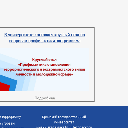
В университете состоялся круглый стол по
вопросам профилактики экстремизма
Подробнее
е терроризму
Брянский государственный
университет
 угрозам
имени академика И.Г. Петровского