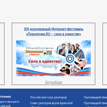
XIII молодежный Интернет-фестиваль
«Поколение.RU – сила в единстве»
Подробнее
точники
Российский союз ректоров
Противодействи
уки и высшего
Совет ректоров вузов Брянской
Противодействие
сийской