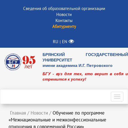
Сведения об образовательной организации
Новости
Контакты
Абитуриенту
RU
EN
|
БРЯНСКИЙ ГОСУДАРСТВЕННЫЙ
УНИВЕРСИТЕТ
имени академика И.Г. Петровского
БГУ - вуз для тех, кто верит в себя и
стремится к успеху!
Toggl
navig
Главная
/
Новости
/
Обучение по программе
«Межнациональные и межконфессиональные
отношения в современной России»