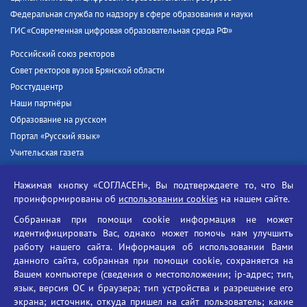
Федеральная служба по надзору в сфере образования и науки
ГИС «Современная цифровая образовательная среда РФ»
Российский союз ректоров
Совет ректоров вузов Брянской области
Росстудцентр
Наши партнёры
Образование на русском
Портал «Русский язык»
Учительская газета
Российская академия наук
Нажимая кнопку «СОГЛАСЕН», Вы подтверждаете то, что Вы
Единый портал государственных услуг
проинформированы об
использовании cookies
на нашем сайте.
Противодействие терроризму
Собранная при помощи cookie информация не может
Противодействие угрозам информационной безопасности
идентифицировать Вас, однако может помочь нам улучшить
Социальные ролики - Генеральная прокуратура РФ
работу нашего сайта. Информация об использовании Вами
Противодействие коррупции
данного сайта, собранная при помощи cookie, сохраняется на
Вашем компьютере (сведения о местоположении; ip-адрес; тип,
БГУ против наркотиков
язык, версия ОС и браузера; тип устройства и разрешение его
Брянский государственный университет
экрана; источник, откуда пришел на сайт пользователь; какие