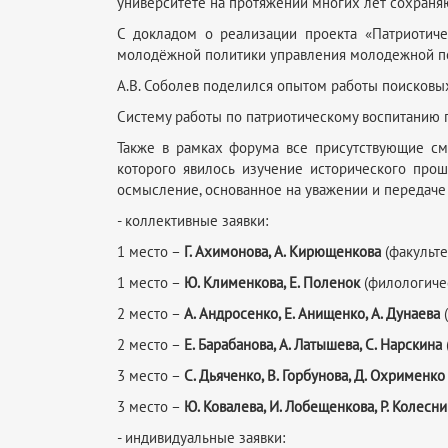
университете на протяжении многих лет сохраня
С докладом о реализации проекта «Патриотиче
молодёжной политики управления молодежной пол
А.В. Соболев поделился опытом работы поисковых
Систему работы по патриотическому воспитанию п
Также в рамках форума все присутствующие см
которого явилось изучение исторического прош
осмысление, основанное на уважении и передаче
- коллективные заявки:
1 место –
Г. Ахимонова, А. Кирющенкова
(факульте
1 место –
Ю. Клименкова, Е. Поленок
(филологичес
2 место –
А. Андросенко, Е. Анищенко, А. Дунаева
(
2 место –
Е. Барабанова, А. Латышева, С. Нарскина
3 место –
С. Дьяченко, В. Горбунова, Д. Охрименко
3 место –
Ю. Ковалева, И. Лобещенкова, Р. Колесн
- индивидуальные заявки: