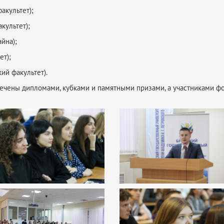
акультет);
культет);
йна);
ет);
ий факультет).
ечены дипломами, кубками и памятными призами, а участниками ф