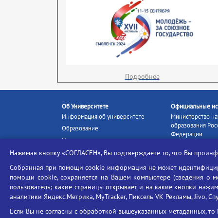
Подробнее
Об Университете
Официальные ис
Информация об университете
Министерство на
образования Рос
Образование
Федерации
Наука и инновации
Министерство п
Абитуриенту
Нажимая кнопку «СОГЛАСЕН», Вы подтверждаете то, что Вы прои
Портал «Российс
Студентам
образование»
Собранная при помощи cookie информация не может идентифициро
Ассоциация выпускников
помощи cookie, сохраняется на Вашем компьютере (сведения о мес
Единое окно ин
Центр тестирования
ресурсов
пользователь; какие страницы открывает и на какие кнопки нажим
иностранных граждан
аналитики Яндекс.Метрика, MyTracker, Пиксель VK Рекламы, Jivo, Сп
Единая коллекц
Конкурс на замещение
образовательных
Если Вы не согласны с обработкой вышеуказанных метаданных, то 
должностей научно-