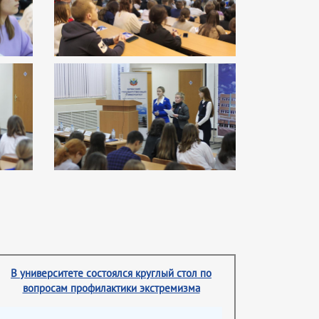
В университете состоялся круглый стол по
вопросам профилактики экстремизма