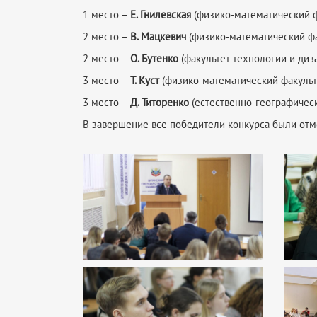
1 место –
Е. Гнилевская
(физико-математический ф
2 место –
В. Мацкевич
(физико-математический фа
2 место –
О. Бутенко
(факультет технологии и диза
3 место –
Т. Куст
(физико-математический факульт
3 место –
Д. Титоренко
(естественно-географическ
В завершение все победители конкурса были отм