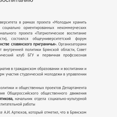
верситета в рамках проекта «Молодым хранить
и социально ориентированных некоммерческих
нального проекта «Патриотическое воспитание
ти), состоялся общеуниверситетский форум
нстве славянского приграничья
». Организаторами
т внутренней политики Брянской области, Совет
отический клуб БГУ и первичная профсоюзная
иатив в гражданском образовании и воспитании и
рм участия студенческой молодежи в управлении
олитики и общественных проектов Департамента
ения Общероссийского общественного движения
ятикова,
начальник отдела социально-культурной
оспитательной работы
 А.И. Артюхов, который отметил, что в Брянском