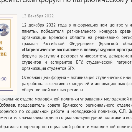
13 Декабря 2022
12 декабря 2022 года в информационном центре уни
память», победителя регионального конкурса сред
организаций Брянской области на реализацию регио
граждан Российской Федерации» (Брянской облас
«
Патриотическое воспитание в поликультурном простра
форума выступили ректорат университета, департамен
студентов и аспирантов БГУ, студенческий патри
организация студентов БГУ.
Основная цель форума – активизация студенческих иниц
разработка эффективных моделей и инновационных фо
общественной жизнью региона.
начальник отдела молодёжной политики управления молодежной п
Соболев,
председатель совета Брянского регионального отдел
проректор по социальной работе и молодежной политике,
С.П.
З
заместитель начальника отдела социально-культурной политики и в
братился проректор по социальной работе и молодежной политике