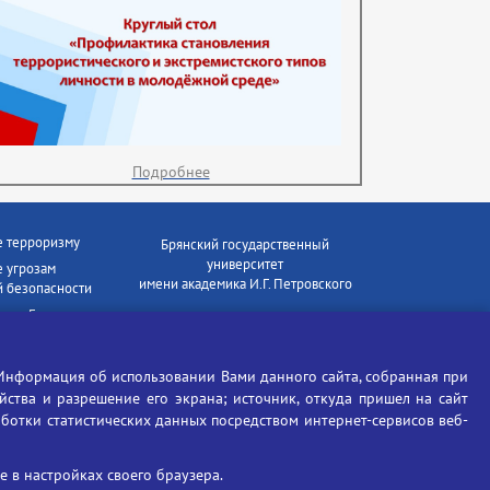
Подробнее
е терроризму
Брянский государственный
университет
 угрозам
имени академика И.Г. Петровского
 безопасности
ки - Генеральная
Время работы: пн-пт 09:00-18:00
E-mail: bryanskgu@mail.ru
е коррупции
Телефон: +7(4832)58-90-85
Информация об использовании Вами данного сайта, собранная при
отиков
ойства и разрешение его экрана; источник, откуда пришел на сайт
аботки статистических данных посредством интернет-сервисов веб-
 в настройках своего браузера.