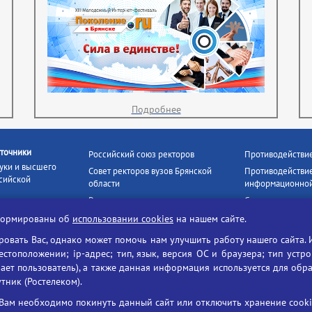
Подробнее
точники
Российский союз ректоров
Противодействи
уки и высшего
Совет ректоров вузов Брянской
Противодействие
сийской
области
информационной
Росстудцентр
Социальные роли
росвещения
прокуратура РФ
Наши партнёры
нформированы об
использовании cookies
на нашем сайте.
кое
Противодействи
Образование на русском
вать Вас, однако может помочь нам улучшить работу нашего сайта. 
БГУ против нарк
Портал «Русский язык»
тоположении; ip-адрес; тип, язык, версия ОС и браузера; тип устр
формационных
Учительская газета
ает пользователь), а также данная информация используется для обр
утник (Ростелеком).
ия цифровых
Российская академия наук
 ресурсов
Единый портал государственных
Вам необходимо покинуть данный сайт или отключить хранение cookie