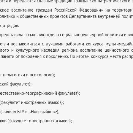
ются и передаются славные традиции гражданско-патриотического в
ское воспитание граждан Российской Федерации» на территори
итики и общественных проектов Департамента внутренней политик
 отрядов.
редставила начальник отдела социально-культурной политики и вос
огли познакомиться с лучшими работами конкурса мультимедий
лого и культурного наследия региона, воспитание ценностного
 памяти от поколения к поколению. По итогам конкурса места рас
т педагогики и психологии);
кий факультет);
естественно-географический факультет);
(факультет иностранных языков);
(филиал БГУ в г.Новозыбкове);
иков
(факультет иностранных языков);