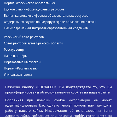
Портал «Российское образование»
Единое окно информационных ресурсов
Единая коллекция цифровых образовательных ресурсов
Федеральная служба по надзору в сфере образования и науки
ГИС «Современная цифровая образовательная среда РФ»
Российский союз ректоров
Совет ректоров вузов Брянской области
Росстудцентр
Наши партнёры
Образование на русском
Портал «Русский язык»
Учительская газета
Российская академия наук
Нажимая кнопку «СОГЛАСЕН», Вы подтверждаете то, что Вы
Единый портал государственных услуг
проинформированы об
использовании cookies
на нашем сайте.
Противодействие терроризму
Собранная при помощи cookie информация не может
Противодействие угрозам информационной безопасности
идентифицировать Вас, однако может помочь нам улучшить
Социальные ролики - Генеральная прокуратура РФ
работу нашего сайта. Информация об использовании Вами
Противодействие коррупции
данного сайта, собранная при помощи cookie, сохраняется на