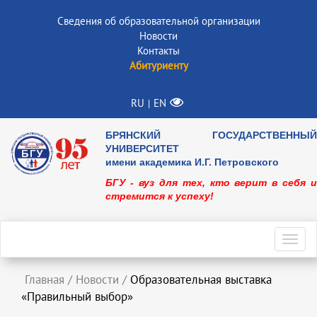
Сведения об образовательной организации
Новости
Контакты
Абитуриенту
RU
EN
|
БРЯНСКИЙ ГОСУДАРСТВЕННЫЙ
УНИВЕРСИТЕТ
имени академика И.Г. Петровского
БГУ - вуз для тех, кто верит в себя и
стремится к успеху!
Toggl
navig
Главная
/
Новости
/
Образовательная выставка
«Правильный выбор»