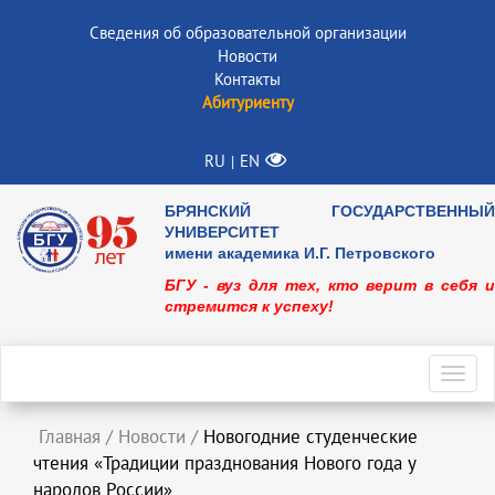
Сведения об образовательной организации
Новости
Контакты
Абитуриенту
RU
EN
|
БРЯНСКИЙ ГОСУДАРСТВЕННЫЙ
УНИВЕРСИТЕТ
имени академика И.Г. Петровского
БГУ - вуз для тех, кто верит в себя и
стремится к успеху!
Toggl
navig
Главная
/
Новости
/
Новогодние студенческие
чтения «Традиции празднования Нового года у
народов России»