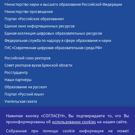
Министерство науки и высшего образования Российской Федерации
Министерство просвещения
Портал «Российское образование»
Единое окно информационных ресурсов
Единая коллекция цифровых образовательных ресурсов
Федеральная служба по надзору в сфере образования и науки
ГИС «Современная цифровая образовательная среда РФ»
Российский союз ректоров
Совет ректоров вузов Брянской области
Росстудцентр
Наши партнёры
Образование на русском
Портал «Русский язык»
Учительская газета
Российская академия наук
Нажимая кнопку «СОГЛАСЕН», Вы подтверждаете то, что Вы
Единый портал государственных услуг
проинформированы об
использовании cookies
на нашем сайте.
Противодействие терроризму
Собранная при помощи cookie информация не может
Противодействие угрозам информационной безопасности