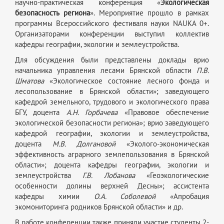
научно-практическая конференция «
Экологическая
безопасность региона
». Мероприятие прошло в рамках
программы Всероссийского фестиваля науки NAUKA 0+.
Организаторами конференции выступил коллектив
кафедры географии, экологии и землеустройства.
Для обсуждения были представлены доклады врио
начальника управления лесами Брянской области
П.В.
Шматова
«Экологическое состояние лесного фонда и
лесопользование в Брянской области»; заведующего
кафедрой земельного, трудового и экологического права
БГУ, доцента
А.Н. Горбачева
«Правовое обеспечение
экологической безопасности региона»; врио заведующего
кафедрой географии, экологии и землеустройства,
доцента
М.В. Долгановой
«Эколого-экономическая
эффективность аграрного землепользования в Брянской
области»; доцента кафедры географии, экологии и
землеустройства
Г.В. Лобанова
«Геоэкологические
особенности долины верхней Десны»; ассистента
кафедры химии
О.А. Соболевой
«Апробация
экомониторинга родников Брянской области» и др.
В работе конференции также приняли участие студенты 2-