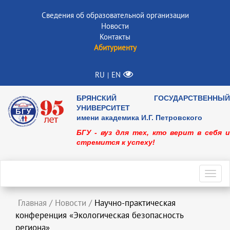
Сведения об образовательной организации
Новости
Контакты
Абитуриенту
RU
EN
|
БРЯНСКИЙ ГОСУДАРСТВЕННЫЙ
УНИВЕРСИТЕТ
имени академика И.Г. Петровского
БГУ - вуз для тех, кто верит в себя и
стремится к успеху!
Toggl
navig
Главная
/
Новости
/
Научно-практическая
конференция «Экологическая безопасность
региона»