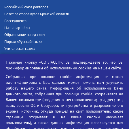
Российский союз ректоров
Совет ректоров вузов Брянской области
Росстудцентр
Наши партнёры
Образование на русском
Портал «Русский язык»
Учительская газета
Российская академия наук
Нажимая кнопку «СОГЛАСЕН», Вы подтверждаете то, что Вы
Единый портал государственных услуг
проинформированы об
использовании cookies
на нашем сайте.
Противодействие терроризму
Собранная при помощи cookie информация не может
Противодействие угрозам информационной безопасности
идентифицировать Вас, однако может помочь нам улучшить
Социальные ролики - Генеральная прокуратура РФ
работу нашего сайта. Информация об использовании Вами
Противодействие коррупции
данного сайта, собранная при помощи cookie, сохраняется на
Вашем компьютере (сведения о местоположении; ip-адрес; тип,
БГУ против наркотиков
язык, версия ОС и браузера; тип устройства и разрешение его
Брянский государственный университет
экрана; источник, откуда пришел на сайт пользователь; какие
имени академика И.Г. Петровского
страницы открывает и на какие кнопки нажимает
пользователь), а также данная информация используется для
Время работы: пн-пт 09:00-18:00
обработки статистических данных посредством интернет-