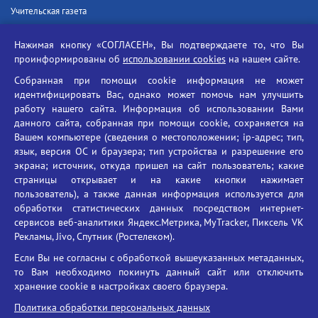
Учительская газета
Российская академия наук
Нажимая кнопку «СОГЛАСЕН», Вы подтверждаете то, что Вы
Единый портал государственных услуг
проинформированы об
использовании cookies
на нашем сайте.
Противодействие терроризму
Собранная при помощи cookie информация не может
Противодействие угрозам информационной безопасности
идентифицировать Вас, однако может помочь нам улучшить
Социальные ролики - Генеральная прокуратура РФ
работу нашего сайта. Информация об использовании Вами
Противодействие коррупции
данного сайта, собранная при помощи cookie, сохраняется на
Вашем компьютере (сведения о местоположении; ip-адрес; тип,
БГУ против наркотиков
язык, версия ОС и браузера; тип устройства и разрешение его
Брянский государственный университет
экрана; источник, откуда пришел на сайт пользователь; какие
имени академика И.Г. Петровского
страницы открывает и на какие кнопки нажимает
пользователь), а также данная информация используется для
Время работы: пн-пт 09:00-18:00
обработки статистических данных посредством интернет-
E-mail: bryanskgu@mail.ru
сервисов веб-аналитики Яндекс.Метрика, MyTracker, Пиксель VK
Телефон: +7(4832)58-90-85
Рекламы, Jivo, Спутник (Ростелеком).
Если Вы не согласны с обработкой вышеуказанных метаданных,
то Вам необходимо покинуть данный сайт или отключить
хранение cookie в настройках своего браузера.
Политика обработки персональных данных