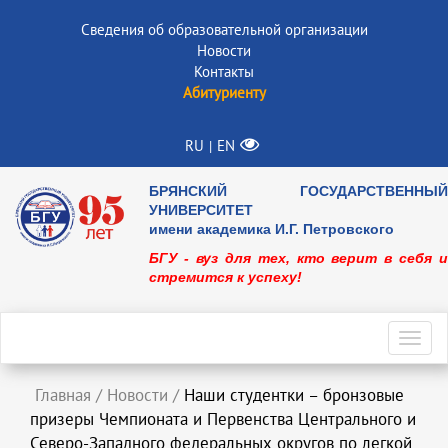
Сведения об образовательной организации
Новости
Контакты
Абитуриенту
RU
EN
|
БРЯНСКИЙ ГОСУДАРСТВЕННЫЙ
УНИВЕРСИТЕТ
имени академика И.Г. Петровского
БГУ - вуз для тех, кто верит в себя и
стремится к успеху!
Toggl
navig
Главная
/
Новости
/
Наши студентки – бронзовые
призеры Чемпионата и Первенства Центрального и
Северо-Западного федеральных округов по легкой