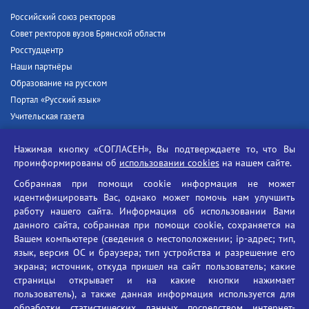
Российский союз ректоров
Совет ректоров вузов Брянской области
Росстудцентр
Наши партнёры
Образование на русском
Портал «Русский язык»
Учительская газета
Российская академия наук
Нажимая кнопку «СОГЛАСЕН», Вы подтверждаете то, что Вы
Единый портал государственных услуг
проинформированы об
использовании cookies
на нашем сайте.
Противодействие терроризму
Собранная при помощи cookie информация не может
Противодействие угрозам информационной безопасности
идентифицировать Вас, однако может помочь нам улучшить
Социальные ролики - Генеральная прокуратура РФ
работу нашего сайта. Информация об использовании Вами
Противодействие коррупции
данного сайта, собранная при помощи cookie, сохраняется на
Вашем компьютере (сведения о местоположении; ip-адрес; тип,
БГУ против наркотиков
язык, версия ОС и браузера; тип устройства и разрешение его
Брянский государственный университет
экрана; источник, откуда пришел на сайт пользователь; какие
имени академика И.Г. Петровского
страницы открывает и на какие кнопки нажимает
пользователь), а также данная информация используется для
Время работы: пн-пт 09:00-18:00
обработки статистических данных посредством интернет-