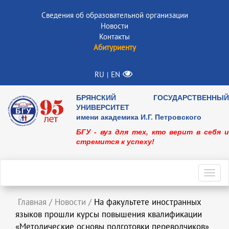
Сведения об образовательной организации
Новости
Контакты
Абитуриенту
RU
EN
|
БРЯНСКИЙ ГОСУДАРСТВЕННЫЙ
УНИВЕРСИТЕТ
имени академика И.Г. Петровского
БГУ - вуз для тех, кто верит в себя и
стремится к успеху!
Toggl
navig
Главная
/
Новости
/
На факультете иностранных
языков прошли курсы повышения квалификации
«Методические основы подготовки переводчиков»