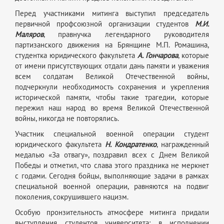
Перед участниками митинга выступил председатель
первичной профсоюзной организации студентов
М.И.
Маляров
, правнучка легендарного руководителя
партизанского движения на Брянщине М.П. Ромашина,
студентка юридического факультета
А. Гончарова
, которые
от имени присутствующих отдали дань памяти и уважения
всем солдатам Великой Отечественной войны,
подчеркнули необходимость сохранения и укрепления
исторической памяти, чтобы такие трагедии, которые
пережил наш народ во время Великой Отечественной
войны, никогда не повторялись.
Участник специальной военной операции студент
юридического факультета
Н. Кондратенко
, награжденный
медалью «За отвагу», поздравил всех с Днем Великой
Победы и отметил, что слава этого праздника не меркнет
с годами. Сегодня бойцы, выполняющие задачи в рамках
специальной военной операции, равняются на подвиг
поколения, сокрушившего нацизм.
Особую пронзительность атмосфере митинга придали
выступления студентов университета: в исполнении