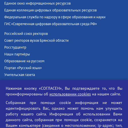
Единое окно информационных ресурсов
Единая коллекция цифровых образовательных ресурсов
Федеральная служба по надзору в сфере образования и науки
ГИС «Современная цифровая образовательная среда РФ»
Российский союз ректоров
Совет ректоров вузов Брянской области
Росстудцентр
Наши партнёры
Образование на русском
Портал «Русский язык»
Учительская газета
Российская академия наук
Нажимая кнопку «СОГЛАСЕН», Вы подтверждаете то, что Вы
Единый портал государственных услуг
проинформированы об
использовании cookies
на нашем сайте.
Противодействие терроризму
Собранная при помощи cookie информация не может
Противодействие угрозам информационной безопасности
идентифицировать Вас, однако может помочь нам улучшить
Социальные ролики - Генеральная прокуратура РФ
работу нашего сайта. Информация об использовании Вами
Противодействие коррупции
данного сайта, собранная при помощи cookie, сохраняется на
Вашем компьютере (сведения о местоположении; ip-адрес; тип,
БГУ против наркотиков