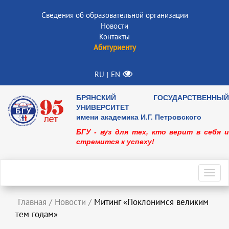
Сведения об образовательной организации
Новости
Контакты
Абитуриенту
RU
EN
|
БРЯНСКИЙ ГОСУДАРСТВЕННЫЙ
УНИВЕРСИТЕТ
имени академика И.Г. Петровского
БГУ - вуз для тех, кто верит в себя и
стремится к успеху!
Toggl
navig
Главная
/
Новости
/
Митинг «Поклонимся великим
тем годам»