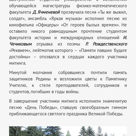
обучающейся магистратуры физико-математического
факультета
Д. Ячменевой
прозвучала песня «Ты же выжил,
солдат», ансамбль «Яркая музыка» исполнил песню из
кинофильма «Офицеры» «От героев былых времен». Не
оставило никого равнодушным прочтение студентом
факультета истории и международных отношений
И.
Чечиковым
отрывка из поэмы
Р. Рождественского
«Реквием», лейтмотив которого – «Памяти павших будьте
достойны» – отозвался в сердцах каждого участника
митинга.
Минутой молчания собравшиеся почтили память
защитников Родины и возложили цветы к Памятнику
Учителю, к стеле преподавателей, сотрудников и
студентов, погибших в годы войны.
В завершение участники митинга исполнили знаменитую
песню «День Победы», ставшую своеобразным гимном
приближающегося светлого праздника Великой Победы.