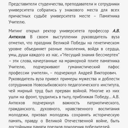
Представители студенчества, преподаватели и сотрудники
университета собрались у знакового места для всех
причастных судьбе университета месте – Памятника
Учителю.
Митинг открыл ректор университета профессор
А.В.
Антюхов
. В своем выступлении руководитель вуза
отметил, что праздник Великой Победы на генетическом
уровне объединяет разные поколения, войдя в сердца,
умы, души каждого из нас. «”Несущий знания бессмертен”
– эти слова, начертанные на мраморной плите памятника
Учителю, подчеркивают гуманистический пафос
профессии учителя», – подчеркнул Андрей Викторович.
Руководитель вуза привел примеры мужества и доблести
сотрудников Новозыбковского педагогического института,
чей мирный труд был прерван войной. Многие из них
ушли на фронт, трудились в тылу, приближая Победу... А.В.
Антюхов подчеркнул важность патриотического,
гражданского, духовного, нравственного воспитания
молодежи, призвал молодежь сохранять историческую
память, правду о Великой Отечественной войне, быть
достойными памяти предков поколения победителей.