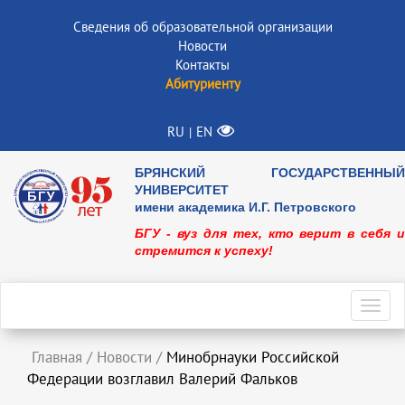
Сведения об образовательной организации
Новости
Контакты
Абитуриенту
RU
EN
|
БРЯНСКИЙ ГОСУДАРСТВЕННЫЙ
УНИВЕРСИТЕТ
имени академика И.Г. Петровского
БГУ - вуз для тех, кто верит в себя и
стремится к успеху!
Toggl
navig
Главная
/
Новости
/
Минобрнауки Российской
Федерации возглавил Валерий Фальков