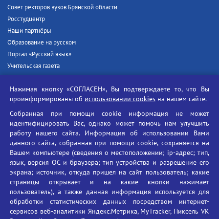
Совет ректоров вузов Брянской области
Росстудцентр
Наши партнёры
Образование на русском
Портал «Русский язык»
Учительская газета
Российская академия наук
Нажимая кнопку «СОГЛАСЕН», Вы подтверждаете то, что Вы
Единый портал государственных услуг
проинформированы об
использовании cookies
на нашем сайте.
Противодействие терроризму
Собранная при помощи cookie информация не может
Противодействие угрозам информационной безопасности
идентифицировать Вас, однако может помочь нам улучшить
Социальные ролики - Генеральная прокуратура РФ
работу нашего сайта. Информация об использовании Вами
Противодействие коррупции
данного сайта, собранная при помощи cookie, сохраняется на
Вашем компьютере (сведения о местоположении; ip-адрес; тип,
БГУ против наркотиков
язык, версия ОС и браузера; тип устройства и разрешение его
Брянский государственный университет
экрана; источник, откуда пришел на сайт пользователь; какие
имени академика И.Г. Петровского
страницы открывает и на какие кнопки нажимает
пользователь), а также данная информация используется для
Время работы: пн-пт 09:00-18:00
обработки статистических данных посредством интернет-
E-mail: bryanskgu@mail.ru
сервисов веб-аналитики Яндекс.Метрика, MyTracker, Пиксель VK