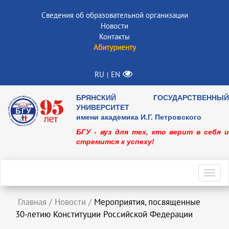
Сведения об образовательной организации
Новости
Контакты
Абитуриенту
RU
EN
|
БРЯНСКИЙ ГОСУДАРСТВЕННЫЙ
УНИВЕРСИТЕТ
имени академика И.Г. Петровского
БГУ - вуз для тех, кто верит в себя и
стремится к успеху!
Toggl
navig
Главная
/
Новости
/
Мероприятия, посвященные
30-летию Конституции Российской Федерации