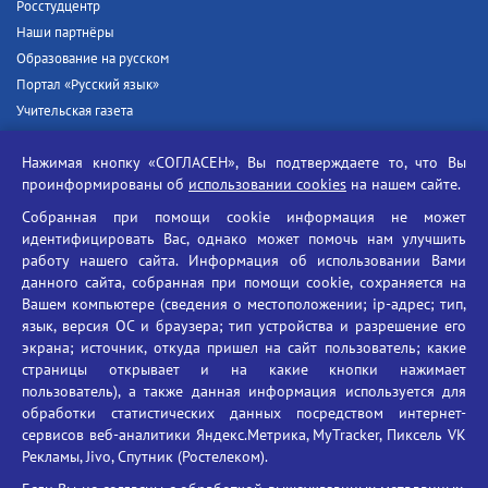
Росстудцентр
Наши партнёры
Образование на русском
Портал «Русский язык»
Учительская газета
Российская академия наук
Нажимая кнопку «СОГЛАСЕН», Вы подтверждаете то, что Вы
Единый портал государственных услуг
проинформированы об
использовании cookies
на нашем сайте.
Противодействие терроризму
Собранная при помощи cookie информация не может
Противодействие угрозам информационной безопасности
идентифицировать Вас, однако может помочь нам улучшить
Социальные ролики - Генеральная прокуратура РФ
работу нашего сайта. Информация об использовании Вами
Противодействие коррупции
данного сайта, собранная при помощи cookie, сохраняется на
Вашем компьютере (сведения о местоположении; ip-адрес; тип,
БГУ против наркотиков
язык, версия ОС и браузера; тип устройства и разрешение его
Брянский государственный университет
экрана; источник, откуда пришел на сайт пользователь; какие
имени академика И.Г. Петровского
страницы открывает и на какие кнопки нажимает
пользователь), а также данная информация используется для
Время работы: пн-пт 09:00-18:00
обработки статистических данных посредством интернет-
E-mail: bryanskgu@mail.ru
сервисов веб-аналитики Яндекс.Метрика, MyTracker, Пиксель VK
Телефон: +7(4832)58-90-85
Рекламы, Jivo, Спутник (Ростелеком).