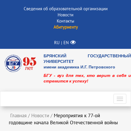
Сведения об образовательной организации
Новости
Контакты
Абитуриенту
RU
EN
|
БРЯНСКИЙ ГОСУДАРСТВЕННЫЙ
УНИВЕРСИТЕТ
имени академика И.Г. Петровского
БГУ - вуз для тех, кто верит в себя и
стремится к успеху!
Toggl
navig
Главная
/
Новости
/
Мероприятия к 77-ой
годовщине начала Великой Отечественной войны