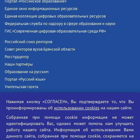
Портал «Российское образование»
Единое окно информационных ресурсов
Единая коллекция цифровых образовательных ресурсов
Федеральная служба по надзору в сфере образования и науки
ГИС «Современная цифровая образовательная среда РФ»
Российский союз ректоров
Совет ректоров вузов Брянской области
Росстудцентр
Наши партнёры
Образование на русском
Портал «Русский язык»
Учительская газета
Российская академия наук
Нажимая кнопку «СОГЛАСЕН», Вы подтверждаете то, что Вы
Единый портал государственных услуг
проинформированы об
использовании cookies
на нашем сайте.
Противодействие терроризму
Собранная при помощи cookie информация не может
Противодействие угрозам информационной безопасности
идентифицировать Вас, однако может помочь нам улучшить
Социальные ролики - Генеральная прокуратура РФ
работу нашего сайта. Информация об использовании Вами
Противодействие коррупции
данного сайта, собранная при помощи cookie, сохраняется на