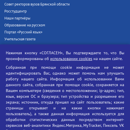
Совет ректоров вузов Брянской области
Росстудцентр
Наши партнёры
Образование на русском
Портал «Русский язык»
Учительская газета
Российская академия наук
Нажимая кнопку «СОГЛАСЕН», Вы подтверждаете то, что Вы
Единый портал государственных услуг
проинформированы об
использовании cookies
на нашем сайте.
Противодействие терроризму
Собранная при помощи cookie информация не может
Противодействие угрозам информационной безопасности
идентифицировать Вас, однако может помочь нам улучшить
Социальные ролики - Генеральная прокуратура РФ
работу нашего сайта. Информация об использовании Вами
Противодействие коррупции
данного сайта, собранная при помощи cookie, сохраняется на
Вашем компьютере (сведения о местоположении; ip-адрес; тип,
БГУ против наркотиков
язык, версия ОС и браузера; тип устройства и разрешение его
Брянский государственный университет
экрана; источник, откуда пришел на сайт пользователь; какие
имени академика И.Г. Петровского
страницы открывает и на какие кнопки нажимает
пользователь), а также данная информация используется для
Время работы: пн-пт 09:00-18:00
обработки статистических данных посредством интернет-
E-mail: bryanskgu@mail.ru
сервисов веб-аналитики Яндекс.Метрика, MyTracker, Пиксель VK