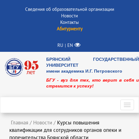
Сведения об образовательной организации
Новости
Контакты
Абитуриенту
RU
EN
|
БРЯНСКИЙ ГОСУДАРСТВЕННЫЙ
УНИВЕРСИТЕТ
имени академика И.Г. Петровского
БГУ - вуз для тех, кто верит в себя и
стремится к успеху!
Toggl
navig
Главная
/
Новости
/
Курсы повышения
квалификации для сотрудников органов опеки и
попечительства Брянской области