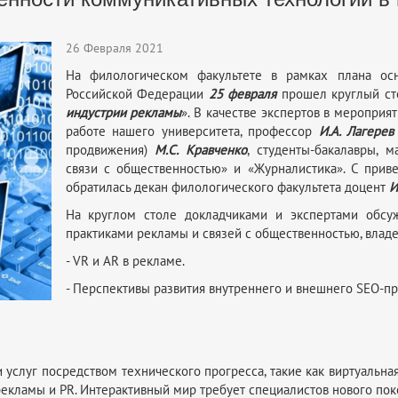
26 Февраля 2021
На филологическом факультете в рамках плана ос
Российской Федерации
25 февраля
прошел круглый ст
индустрии рекламы
». В качестве экспертов в меропри
работе нашего университета, профессор
И.А. Лагерев
продвижения)
М.С. Кравченко
, студенты-бакалавры, 
связи с общественностью» и «Журналистика». С прив
обратилась декан филологического факультета доцент
И
На круглом столе докладчиками и экспертами обсу
практиками рекламы и связей с общественностью, влад
- VR и AR в рекламе.
- Перспективы развития внутреннего и внешнего SEO-п
услуг посредством технического прогресса, такие как виртуальна
екламы и PR. Интерактивный мир требует специалистов нового пок