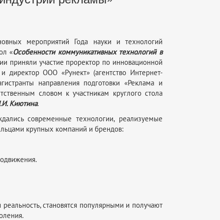
новных мероприятий Года науки и технологий
ол «
Особенности коммуникативных технологий в
ятии приняли участие проректор по инновационной
и директор ООО «Рунект» (агентство Интернет-
магистранты направления подготовки «Реклама и
етственным словом к участникам круглого стола
.И. Киютина
.
ждались современные технологии, реализуемые
ельцами крупных компаний и брендов:
родвижения.
я реальность, становятся популярными и получают
оления.