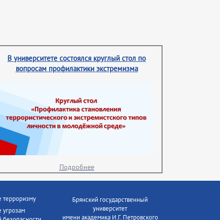
В университете состоялся круглый стол по
вопросам профилактики экстремизма
Подробнее
е терроризму
Брянский государственный
университет
 угрозам
имени академика И.Г. Петровского
 безопасности