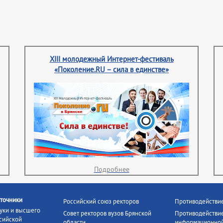
XIII молодежный Интернет-фестиваль
«Поколение.RU – сила в единстве»
Подробнее
точники
Российский союз ректоров
Противодействи
уки и высшего
Совет ректоров вузов Брянской
Противодействие
сийской
области
информационной