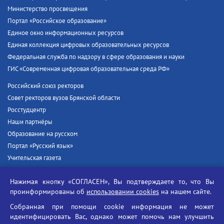
Министерство просвещения
Портал «Российское образование»
Единое окно информационных ресурсов
Единая коллекция цифровых образовательных ресурсов
Федеральная служба по надзору в сфере образования и науки
ГИС «Современная цифровая образовательная среда РФ»
Российский союз ректоров
Совет ректоров вузов Брянской области
Росстудцентр
Наши партнёры
Образование на русском
Портал «Русский язык»
Учительская газета
Российская академия наук
Нажимая кнопку «СОГЛАСЕН», Вы подтверждаете то, что Вы
Единый портал государственных услуг
проинформированы об
использовании cookies
на нашем сайте.
Противодействие терроризму
Собранная при помощи cookie информация не может
Противодействие угрозам информационной безопасности
идентифицировать Вас, однако может помочь нам улучшить
Социальные ролики - Генеральная прокуратура РФ