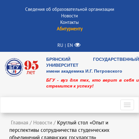
Сведения об образовательной организации
Новости
Контакты
Абитуриенту
RU
EN
|
БРЯНСКИЙ ГОСУДАРСТВЕННЫЙ
УНИВЕРСИТЕТ
имени академика И.Г. Петровского
БГУ - вуз для тех, кто верит в себя и
стремится к успеху!
Toggl
navig
Главная
/
Новости
/
Круглый стол «Опыт и
перспективы сотрудничества студенческих
объединений славянских государств»