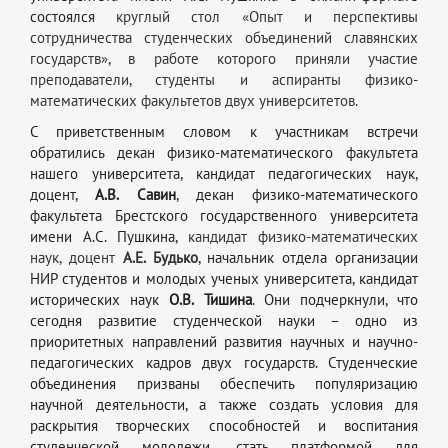
состоялся
круглый стол «Опыт и перспективы
сотрудничества студенческих объединений славянских
государств», в работе которого приняли участие
преподаватели, студенты и аспиранты физико-
математических факультетов двух университетов.
С приветственным словом к участникам встречи
обратились декан физико-математического факультета
нашего университета, кандидат педагогических наук,
доцент,
А.В. Савин
, декан физико-математического
факультета Брестского государственного университета
имени А.С. Пушкина,
кандидат физико-математических
наук, доцент
А.Е. Будько
, начальник отдела организации
НИР студентов и молодых ученых университета, кандидат
исторических наук
О.В. Тишина
. Они подчеркнули, что
сегодня развитие студенческой науки – одно из
приоритетных направлений развития научных и научно-
педагогических кадров двух государств. Студенческие
объединения призваны обеспечить популяризацию
научной деятельности, а также создать условия для
раскрытия творческих способностей и воспитания
студенческой молодежи, стать платформой для