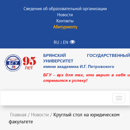
Сведения об образовательной организации
Новости
Контакты
Абитуриенту
RU
EN
|
БРЯНСКИЙ ГОСУДАРСТВЕННЫЙ
УНИВЕРСИТЕТ
имени академика И.Г. Петровского
БГУ - вуз для тех, кто верит в себя и
стремится к успеху!
Toggl
navig
Главная
/
Новости
/
Круглый стол на юридическом
факультете