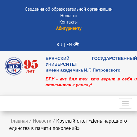
Сведения об образовательной организации
Новости
Контакты
Абитуриенту
RU
EN
|
БРЯНСКИЙ ГОСУДАРСТВЕННЫЙ
УНИВЕРСИТЕТ
имени академика И.Г. Петровского
БГУ - вуз для тех, кто верит в себя и
стремится к успеху!
Toggl
navig
Главная
/
Новости
/
Круглый стол «День народного
единства в памяти поколений»