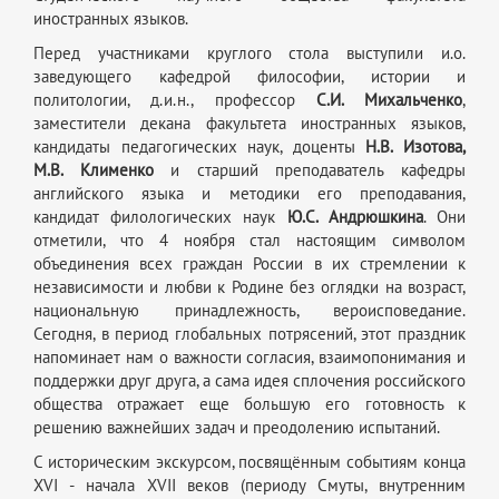
иностранных языков.
Перед участниками круглого стола выступили и.о.
заведующего кафедрой философии, истории и
политологии, д.и.н., профессор
С.И. Михальченко
,
заместители декана факультета иностранных языков,
кандидаты педагогических наук, доценты
Н.В. Изотова,
М.В. Клименко
и старший преподаватель кафедры
английского языка и методики его преподавания,
кандидат филологических наук
Ю.С. Андрюшкина
. Они
отметили, что 4 ноября стал настоящим символом
объединения всех граждан России в их стремлении к
независимости и любви к Родине без оглядки на возраст,
национальную принадлежность, вероисповедание.
Сегодня, в период глобальных потрясений, этот праздник
напоминает нам о важности согласия, взаимопонимания и
поддержки друг друга, а сама идея сплочения российского
общества отражает еще большую его готовность к
решению важнейших задач и преодолению испытаний.
С историческим экскурсом, посвящённым событиям конца
XVI - начала XVII веков (периоду Смуты, внутренним