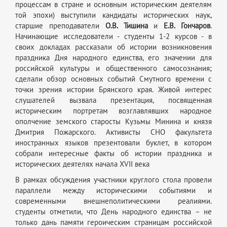
процессам в стране и основным историческим деятелям
той эпохи) выступили кандидаты исторических наук,
старшие преподаватели
О.В. Тишина
и
Е.В. Гончаров
.
Начинающие исследователи - студенты 1-2 курсов - в
своих докладах рассказали об истории возникновения
праздника Дня народного единства, его значении для
российской культуры и общественного самосознания;
сделали обзор основных событий Смутного времени с
точки зрения истории Брянского края. Живой интерес
слушателей вызвала презентация, посвященная
историческим портретам возглавлявших народное
ополчение земского старосты Кузьмы Минина и князя
Дмитрия Пожарского. Активисты СНО факультета
иностранных языков презентовали буклет, в котором
собрали интересные факты об истории праздника и
исторических деятелях начала XVII века
В рамках обсуждения участники круглого стола провели
параллели между историческими событиями и
современными внешнеполитическими реалиями.
студенты отметили, что День народного единства – не
только дань памяти героическим страницам российской