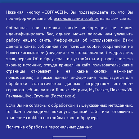
Российская академия наук
Нажимая кнопку «СОГЛАСЕН», Вы подтверждаете то, что Вы
Единый портал государственных услуг
проинформированы об
использовании cookies
на нашем сайте.
Противодействие терроризму
Собранная при помощи cookie информация не может
Противодействие угрозам информационной безопасности
идентифицировать Вас, однако может помочь нам улучшить
Социальные ролики - Генеральная прокуратура РФ
работу нашего сайта. Информация об использовании Вами
Противодействие коррупции
данного сайта, собранная при помощи cookie, сохраняется на
Вашем компьютере (сведения о местоположении; ip-адрес; тип,
БГУ против наркотиков
язык, версия ОС и браузера; тип устройства и разрешение его
Брянский государственный университет
экрана; источник, откуда пришел на сайт пользователь; какие
имени академика И.Г. Петровского
страницы открывает и на какие кнопки нажимает
пользователь), а также данная информация используется для
Время работы: пн-пт 09:00-18:00
обработки статистических данных посредством интернет-
E-mail: bryanskgu@mail.ru
сервисов веб-аналитики Яндекс.Метрика, MyTracker, Пиксель VK
Телефон: +7(4832)58-90-85
Рекламы, Jivo, Спутник (Ростелеком).
Если Вы не согласны с обработкой вышеуказанных метаданных,
то Вам необходимо покинуть данный сайт или отключить
хранение cookie в настройках своего браузера.
Политика обработки персональных данных