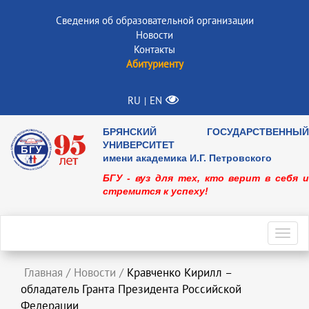
Сведения об образовательной организации
Новости
Контакты
Абитуриенту
RU
EN
|
БРЯНСКИЙ ГОСУДАРСТВЕННЫЙ
УНИВЕРСИТЕТ
имени академика И.Г. Петровского
БГУ - вуз для тех, кто верит в себя и
стремится к успеху!
Toggl
navig
Главная
/
Новости
/
Кравченко Кирилл –
обладатель Гранта Президента Российской
Федерации