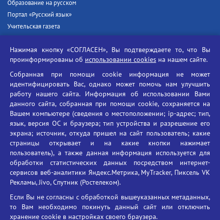
Образование на русском
Портал «Русский язык»
Учительская газета
Российская академия наук
Нажимая кнопку «СОГЛАСЕН», Вы подтверждаете то, что Вы
Единый портал государственных услуг
проинформированы об
использовании cookies
на нашем сайте.
Противодействие терроризму
Собранная при помощи cookie информация не может
Противодействие угрозам информационной безопасности
идентифицировать Вас, однако может помочь нам улучшить
Социальные ролики - Генеральная прокуратура РФ
работу нашего сайта. Информация об использовании Вами
Противодействие коррупции
данного сайта, собранная при помощи cookie, сохраняется на
Вашем компьютере (сведения о местоположении; ip-адрес; тип,
БГУ против наркотиков
язык, версия ОС и браузера; тип устройства и разрешение его
Брянский государственный университет
экрана; источник, откуда пришел на сайт пользователь; какие
имени академика И.Г. Петровского
страницы открывает и на какие кнопки нажимает
пользователь), а также данная информация используется для
Время работы: пн-пт 09:00-18:00
обработки статистических данных посредством интернет-
E-mail: bryanskgu@mail.ru
сервисов веб-аналитики Яндекс.Метрика, MyTracker, Пиксель VK
Телефон: +7(4832)58-90-85
Рекламы, Jivo, Спутник (Ростелеком).
Если Вы не согласны с обработкой вышеуказанных метаданных,
то Вам необходимо покинуть данный сайт или отключить
хранение cookie в настройках своего браузера.