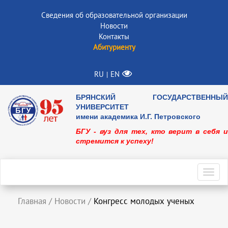
Сведения об образовательной организации
Новости
Контакты
Абитуриенту
RU
EN
|
БРЯНСКИЙ ГОСУДАРСТВЕННЫЙ
УНИВЕРСИТЕТ
имени академика И.Г. Петровского
БГУ - вуз для тех, кто верит в себя и
стремится к успеху!
Toggl
navig
Главная
/
Новости
/
Конгресс молодых ученых