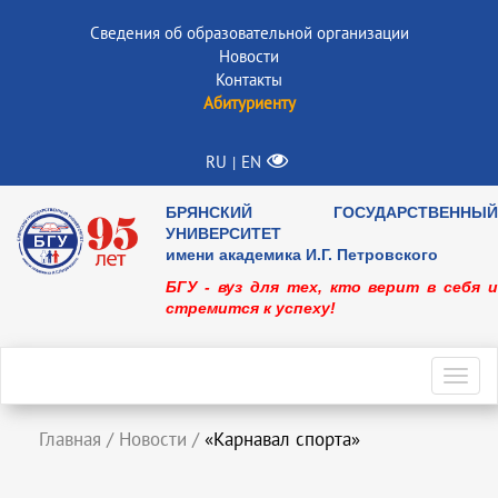
Сведения об образовательной организации
Новости
Контакты
Абитуриенту
RU
EN
|
БРЯНСКИЙ ГОСУДАРСТВЕННЫЙ
УНИВЕРСИТЕТ
имени академика И.Г. Петровского
БГУ - вуз для тех, кто верит в себя и
стремится к успеху!
Toggl
navig
Главная
/
Новости
/
«Карнавал спорта»