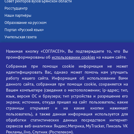
Совет ректоров вузов Брянской области
Росстудцентр
Наши партнёры
Образование на русском
Портал «Русский язык»
Учительская газета
Российская академия наук
Нажимая кнопку «СОГЛАСЕН», Вы подтверждаете то, что Вы
Единый портал государственных услуг
проинформированы об
использовании cookies
на нашем сайте.
Противодействие терроризму
Собранная при помощи cookie информация не может
Противодействие угрозам информационной безопасности
идентифицировать Вас, однако может помочь нам улучшить
Социальные ролики - Генеральная прокуратура РФ
работу нашего сайта. Информация об использовании Вами
Противодействие коррупции
данного сайта, собранная при помощи cookie, сохраняется на
Вашем компьютере (сведения о местоположении; ip-адрес; тип,
БГУ против наркотиков
язык, версия ОС и браузера; тип устройства и разрешение его
Брянский государственный университет
экрана; источник, откуда пришел на сайт пользователь; какие
имени академика И.Г. Петровского
страницы открывает и на какие кнопки нажимает
пользователь), а также данная информация используется для
Время работы: пн-пт 09:00-18:00
обработки статистических данных посредством интернет-
E-mail: bryanskgu@mail.ru
сервисов веб-аналитики Яндекс.Метрика, MyTracker, Пиксель VK
Телефон: +7(4832)58-90-85
Рекламы, Jivo, Спутник (Ростелеком).