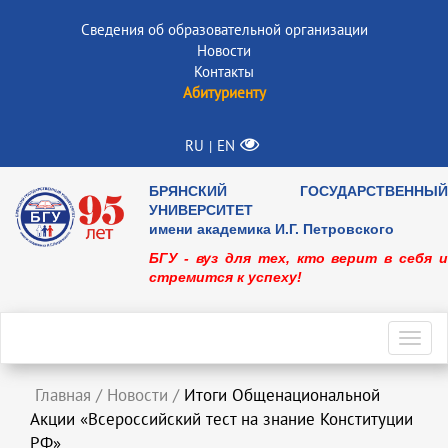
Сведения об образовательной организации
Новости
Контакты
Абитуриенту
RU
EN
|
БРЯНСКИЙ ГОСУДАРСТВЕННЫЙ
УНИВЕРСИТЕТ
имени академика И.Г. Петровского
БГУ - вуз для тех, кто верит в себя и
стремится к успеху!
Toggl
navig
Главная
/
Новости
/
Итоги Общенациональной
Акции «Всероссийский тест на знание Конституции
РФ»