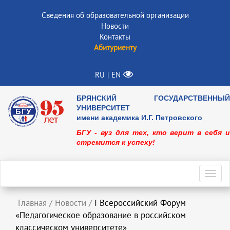
Сведения об образовательной организации
Новости
Контакты
Абитуриенту
RU
EN
|
БРЯНСКИЙ ГОСУДАРСТВЕННЫЙ
УНИВЕРСИТЕТ
имени академика И.Г. Петровского
БГУ - вуз для тех, кто верит в себя и
стремится к успеху!
Toggl
navig
Главная
/
Новости
/
I Всероссийский Форум
«Педагогическое образование в российском
классическом университете»