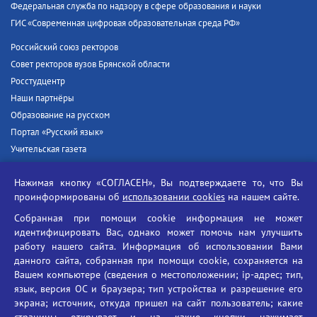
Федеральная служба по надзору в сфере образования и науки
ГИС «Современная цифровая образовательная среда РФ»
Российский союз ректоров
Совет ректоров вузов Брянской области
Росстудцентр
Наши партнёры
Образование на русском
Портал «Русский язык»
Учительская газета
Российская академия наук
Нажимая кнопку «СОГЛАСЕН», Вы подтверждаете то, что Вы
Единый портал государственных услуг
проинформированы об
использовании cookies
на нашем сайте.
Противодействие терроризму
Собранная при помощи cookie информация не может
Противодействие угрозам информационной безопасности
идентифицировать Вас, однако может помочь нам улучшить
Социальные ролики - Генеральная прокуратура РФ
работу нашего сайта. Информация об использовании Вами
Противодействие коррупции
данного сайта, собранная при помощи cookie, сохраняется на
Вашем компьютере (сведения о местоположении; ip-адрес; тип,
БГУ против наркотиков
язык, версия ОС и браузера; тип устройства и разрешение его
Брянский государственный университет
экрана; источник, откуда пришел на сайт пользователь; какие
имени академика И.Г. Петровского