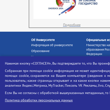
Подробнее
Об Университете
Официальные ис
Информация об университете
Министерство на
образования Рос
Образование
Федерации
Наука и инновации
Министерство п
Абитуриенту
Нажимая кнопку «СОГЛАСЕН», Вы подтверждаете то, что Вы прои
Портал «Российс
Студентам
образование»
Собранная при помощи cookie информация не может идентифициро
Ассоциация выпускников
помощи cookie, сохраняется на Вашем компьютере (сведения о мес
Единое окно ин
Центр тестирования
ресурсов
пользователь; какие страницы открывает и на какие кнопки нажим
иностранных граждан
аналитики Яндекс.Метрика, MyTracker, Пиксель VK Рекламы, Jivo, Сп
Единая коллекц
Конкурс на замещение
образовательных
Если Вы не согласны с обработкой вышеуказанных метаданных, то 
должностей научно-
Федеральная слу
педагогических работников
Политика обработки персональных данных
в сфере образов
ГИС «Современн