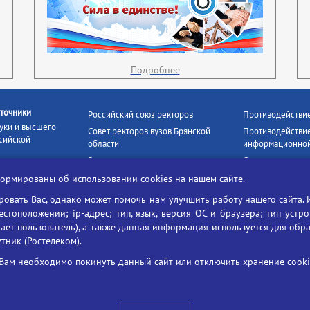
Подробнее
точники
Российский союз ректоров
Противодействи
уки и высшего
Совет ректоров вузов Брянской
Противодействие
сийской
области
информационной
Росстудцентр
Социальные роли
росвещения
прокуратура РФ
Наши партнёры
нформированы об
использовании cookies
на нашем сайте.
кое
Противодействи
Образование на русском
вать Вас, однако может помочь нам улучшить работу нашего сайта. 
БГУ против нарк
Портал «Русский язык»
тоположении; ip-адрес; тип, язык, версия ОС и браузера; тип устр
формационных
Учительская газета
ает пользователь), а также данная информация используется для обр
утник (Ростелеком).
ия цифровых
Российская академия наук
 ресурсов
Единый портал государственных
Вам необходимо покинуть данный сайт или отключить хранение cookie
жба по надзору
услуг
ания и науки
ая цифровая