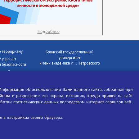
Подробнее
е терроризму
Брянский государственный
университет
 угрозам
имени академика И.Г. Петровского
 безопасности
ки - Генеральная
Время работы: пн-пт 09:00-18:00
E-mail: bryanskgu@mail.ru
е коррупции
Телефон: +7(4832)58-90-85
Информация об использовании Вами данного сайта, собранная при
отиков
ойства и разрешение его экрана; источник, откуда пришел на сайт
аботки статистических данных посредством интернет-сервисов веб-
 в настройках своего браузера.