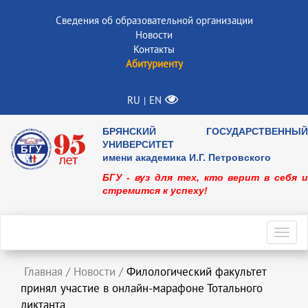
Сведения об образовательной организации
Новости
Контакты
Абитуриенту
RU
EN
|
БРЯНСКИЙ ГОСУДАРСТВЕННЫЙ
УНИВЕРСИТЕТ
имени академика И.Г. Петровского
БГУ - вуз для тех, кто верит в себя и
стремится к успеху!
Toggl
navig
Главная
/
Новости
/
Филологический факультет
принял участие в онлайн-марафоне Тотального
диктанта