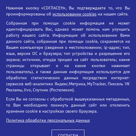
Российская академия наук
Нажимая кнопку «СОГЛАСЕН», Вы подтверждаете то, что Вы
Единый портал государственных услуг
проинформированы об
использовании cookies
на нашем сайте.
Противодействие терроризму
Собранная при помощи cookie информация не может
Противодействие угрозам информационной безопасности
идентифицировать Вас, однако может помочь нам улучшить
Социальные ролики - Генеральная прокуратура РФ
работу нашего сайта. Информация об использовании Вами
Противодействие коррупции
данного сайта, собранная при помощи cookie, сохраняется на
Вашем компьютере (сведения о местоположении; ip-адрес; тип,
БГУ против наркотиков
язык, версия ОС и браузера; тип устройства и разрешение его
Брянский государственный университет
экрана; источник, откуда пришел на сайт пользователь; какие
имени академика И.Г. Петровского
страницы открывает и на какие кнопки нажимает
пользователь), а также данная информация используется для
Время работы: пн-пт 09:00-18:00
обработки статистических данных посредством интернет-
E-mail: bryanskgu@mail.ru
сервисов веб-аналитики Яндекс.Метрика, MyTracker, Пиксель VK
Телефон: +7(4832)58-90-85
Рекламы, Jivo, Спутник (Ростелеком).
Если Вы не согласны с обработкой вышеуказанных метаданных,
то Вам необходимо покинуть данный сайт или отключить
хранение cookie в настройках своего браузера.
Политика обработки персональных данных
СОГЛАСЕН