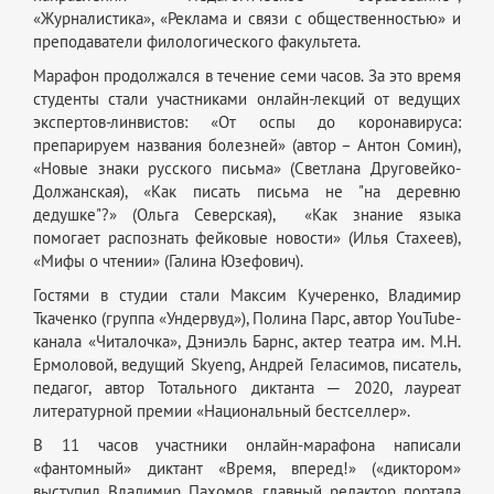
«Журналистика», «Реклама и связи с общественностью» и
преподаватели филологического факультета.
Марафон продолжался в течение семи часов. За это время
студенты стали участниками онлайн-лекций от ведущих
экспертов-линвистов: «От оспы до коронавируса:
препарируем названия болезней» (автор – Антон Сомин),
«Новые знаки русского письма» (Светлана Друговейко-
Должанская), «Как писать письма не "на деревню
дедушке"?» (Ольга Северская), «Как знание языка
помогает распознать фейковые новости» (Илья Стахеев),
«Мифы о чтении» (Галина Юзефович).
Гостями в студии стали Максим Кучеренко, Владимир
Ткаченко (группа «Ундервуд»), Полина Парс, автор YouTube-
канала «Читалочка», Дэниэль Барнс, актер театра им. М.Н.
Ермоловой, ведущий Skyeng, Андрей Геласимов, писатель,
педагог, автор Тотального диктанта ─ 2020, лауреат
литературной премии «Национальный бестселлер».
В 11 часов участники онлайн-марафона написали
«фантомный» диктант «Время, вперед!» («диктором»
выступил Владимир Пахомов, главный редактор портала