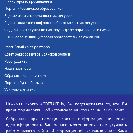
Министерство просвещения
Портал «Российское образование»
Единое окно информационных ресурсов
Единая коллекция цифровых образовательных ресурсов
Федеральная служба по надзору в сфере образования и науки
ГИС «Современная цифровая образовательная среда РФ»
Российский союз ректоров
Совет ректоров вузов Брянской области
Росстудцентр
Наши партнёры
Образование на русском
Портал «Русский язык»
Учительская газета
Российская академия наук
Нажимая кнопку «СОГЛАСЕН», Вы подтверждаете то, что Вы
Единый портал государственных услуг
проинформированы об
использовании cookies
на нашем сайте.
Противодействие терроризму
Собранная при помощи cookie информация не может
Противодействие угрозам информационной безопасности
идентифицировать Вас, однако может помочь нам улучшить
Социальные ролики - Генеральная прокуратура РФ
работу нашего сайта. Информация об использовании Вами