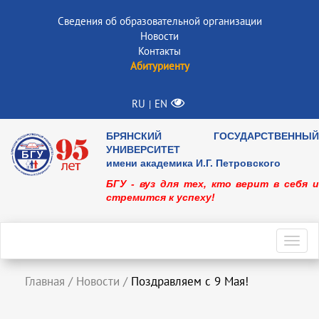
Сведения об образовательной организации
Новости
Контакты
Абитуриенту
RU
EN
|
БРЯНСКИЙ ГОСУДАРСТВЕННЫЙ
УНИВЕРСИТЕТ
имени академика И.Г. Петровского
БГУ - вуз для тех, кто верит в себя и
стремится к успеху!
Toggl
navig
Главная
/
Новости
/
Поздравляем с 9 Мая!