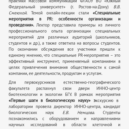
практики массовой коммуникации ФГАОУ ВО «Южный
Федеральный университет» (г. Ростов-на-Дону)
В.В.
Смеюхой.
Темой онлайн-лекции стали
«Специальные
мероприятия в PR: особенности организации и
проведения».
Лектор представила примеры из личного
профессионального опыта организации специальных
мероприятий для различных аудиторий (школьников,
студентов и др.), а также ответила на вопросы студентов.
По окончании обсуждения все участники пришли к
единому мнению, что специальные PR-мероприятия – это
эффективный инструмент, применяемый компаниями в
целях привлечения внимания общественности к самой
компании, ее деятельности, продуктам и услугам.
Для первокурсников естественно-географического
факультета распахнул свои двери ИННО-центр
биотехнологии и экологии БГУ. В рамках мероприятия
«Первые шаги в биологическую науку» э
кскурсию в
лаборатории провела директор ИННО-центра, кандидат
биологических наук
Е.В. Немцова
. Студенты
познакомились с оборудованием и направлениями
научных исследований в области клеточной и