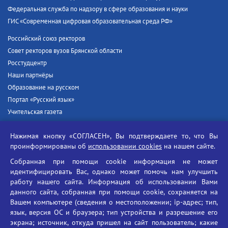
Федеральная служба по надзору в сфере образования и науки
ГИС «Современная цифровая образовательная среда РФ»
Российский союз ректоров
Совет ректоров вузов Брянской области
Росстудцентр
Наши партнёры
Образование на русском
Портал «Русский язык»
Учительская газета
Российская академия наук
Нажимая кнопку «СОГЛАСЕН», Вы подтверждаете то, что Вы
Единый портал государственных услуг
проинформированы об
использовании cookies
на нашем сайте.
Противодействие терроризму
Собранная при помощи cookie информация не может
Противодействие угрозам информационной безопасности
идентифицировать Вас, однако может помочь нам улучшить
Социальные ролики - Генеральная прокуратура РФ
работу нашего сайта. Информация об использовании Вами
Противодействие коррупции
данного сайта, собранная при помощи cookie, сохраняется на
Вашем компьютере (сведения о местоположении; ip-адрес; тип,
БГУ против наркотиков
язык, версия ОС и браузера; тип устройства и разрешение его
Брянский государственный университет
экрана; источник, откуда пришел на сайт пользователь; какие