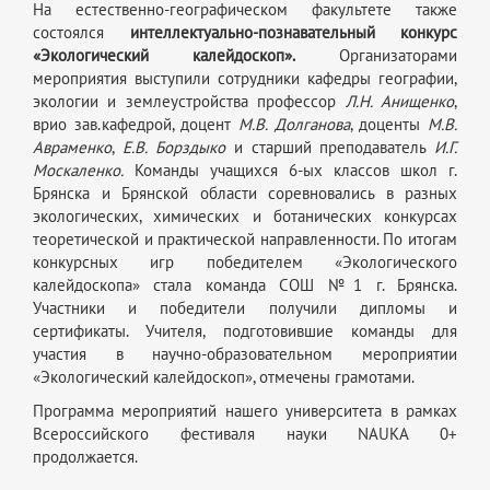
На естественно-географическом факультете также
состоялся
интеллектуально-познавательный конкурс
«Экологический калейдоскоп».
Организаторами
мероприятия выступили сотрудники кафедры географии,
экологии и землеустройства профессор
Л.Н. Анищенко
,
врио зав.кафедрой, доцент
М.В. Долганова
, доценты
М.В.
Авраменко
,
Е.В.
Борздыко
и старший преподаватель
И.Г.
Москаленко.
Команды учащихся 6-ых классов школ г.
Брянска и Брянской области соревновались в разных
экологических, химических и ботанических конкурсах
теоретической и практической направленности. По итогам
конкурсных игр победителем «Экологического
калейдоскопа» стала команда СОШ №1 г. Брянска.
Участники и победители получили дипломы и
сертификаты. Учителя, подготовившие команды для
участия в научно-образовательном мероприятии
«Экологический калейдоскоп», отмечены грамотами.
Программа мероприятий нашего университета в рамках
Всероссийского фестиваля науки NAUKA 0+
продолжается.