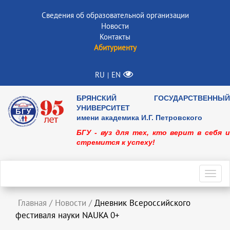
Сведения об образовательной организации
Новости
Контакты
Абитуриенту
RU
EN
|
БРЯНСКИЙ ГОСУДАРСТВЕННЫЙ
УНИВЕРСИТЕТ
имени академика И.Г. Петровского
БГУ - вуз для тех, кто верит в себя и
стремится к успеху!
Toggl
navig
Главная
/
Новости
/
Дневник Всероссийского
фестиваля науки NAUKA 0+