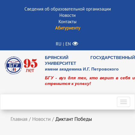
Сведения об образовательной организации
Новости
Контакты
Абитуриенту
RU
EN
|
БРЯНСКИЙ ГОСУДАРСТВЕННЫЙ
УНИВЕРСИТЕТ
имени академика И.Г. Петровского
БГУ - вуз для тех, кто верит в себя и
стремится к успеху!
Toggl
navig
Главная
/
Новости
/
Диктант Победы