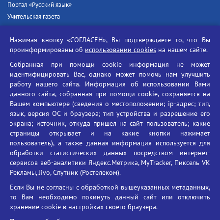
Портал «Русский язык»
Учительская газета
Российская академия наук
Нажимая кнопку «СОГЛАСЕН», Вы подтверждаете то, что Вы
Единый портал государственных услуг
проинформированы об
использовании cookies
на нашем сайте.
Противодействие терроризму
Собранная при помощи cookie информация не может
Противодействие угрозам информационной безопасности
идентифицировать Вас, однако может помочь нам улучшить
Социальные ролики - Генеральная прокуратура РФ
работу нашего сайта. Информация об использовании Вами
Противодействие коррупции
данного сайта, собранная при помощи cookie, сохраняется на
Вашем компьютере (сведения о местоположении; ip-адрес; тип,
БГУ против наркотиков
язык, версия ОС и браузера; тип устройства и разрешение его
Брянский государственный университет
экрана; источник, откуда пришел на сайт пользователь; какие
имени академика И.Г. Петровского
страницы открывает и на какие кнопки нажимает
пользователь), а также данная информация используется для
Время работы: пн-пт 09:00-18:00
обработки статистических данных посредством интернет-
E-mail: bryanskgu@mail.ru
сервисов веб-аналитики Яндекс.Метрика, MyTracker, Пиксель VK
Телефон: +7(4832)58-90-85
Рекламы, Jivo, Спутник (Ростелеком).
Если Вы не согласны с обработкой вышеуказанных метаданных,
то Вам необходимо покинуть данный сайт или отключить
хранение cookie в настройках своего браузера.