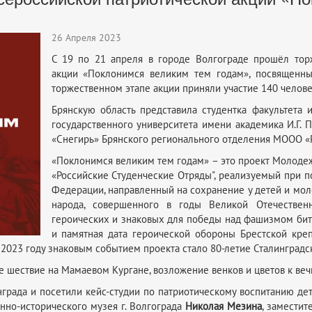
26 Апреля 2023
С 19 по 21 апреля в городе Волгограде прошёл тор
акции «Поклонимся великим тем годам», посвященны
торжественном этапе акции приняли участие 140 челове
Брянскую область представила студентка факультета
государственного университета имени академика И.Г.
«Снегирь» Брянского регионального отделения МООО «
«Поклонимся великим тем годам» – это проект Молод
«Российские Студенческие Отряды", реализуемый при 
Федерации, направленный на сохранение у детей и мол
народа, совершенного в годы Великой Отечествен
героических и знаковых для победы над фашизмом бит
и памятная дата героической обороны Брестской кре
 2023 году знаковым событием проекта стало 80-летие Сталинградс
е шествие на Мамаевом Кургане, возложение венков и цветов к веч
инграда и посетили кейс-студии по патриотическому воспитанию де
енно-исторического музея г. Волгограда
Николая Мезина
, замести