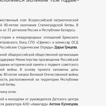
жественный этап Всероссийской патриотической
й 80-летию окончания Сталинградской битвы. В
к из 33 регионов России и Республики Беларусь.
 истории и международных отношений Брянского
 Петровского, боец СПО «Сфинкс» и комиссар ОСД
Российские Студенческие Отряды»
Дарья Грицева
.
ежной общероссийской общественной организации
поддержке Министерства просвещения Российской
одежи исторической памяти о подвиге советского
ной войны. В основу проекта заложены даты
в: 80-летие начала Великой Отечественной войны
пости, расположенной на территории Республики
кой битвы.
ному огню.
тей и молодёжи от руководителя Детского центра
теля директора АНО «Авангард»
Антона Кузнецова
,