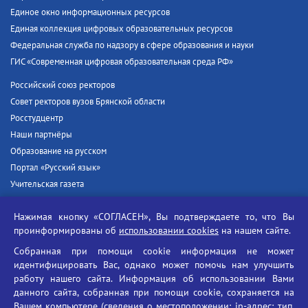
Единое окно информационных ресурсов
Единая коллекция цифровых образовательных ресурсов
Федеральная служба по надзору в сфере образования и науки
ГИС «Современная цифровая образовательная среда РФ»
Российский союз ректоров
Совет ректоров вузов Брянской области
Росстудцентр
Наши партнёры
Образование на русском
Портал «Русский язык»
Учительская газета
Российская академия наук
Нажимая кнопку «СОГЛАСЕН», Вы подтверждаете то, что Вы
Единый портал государственных услуг
проинформированы об
использовании cookies
на нашем сайте.
Противодействие терроризму
Собранная при помощи cookie информация не может
Противодействие угрозам информационной безопасности
идентифицировать Вас, однако может помочь нам улучшить
Социальные ролики - Генеральная прокуратура РФ
работу нашего сайта. Информация об использовании Вами
Противодействие коррупции
данного сайта, собранная при помощи cookie, сохраняется на
Вашем компьютере (сведения о местоположении; ip-адрес; тип,
БГУ против наркотиков