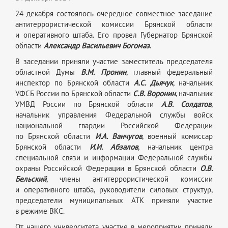
24 декабря состоялось очередное совместное заседание
антитеррористической комиссии Брянской области
и оперативного штаба. Его провел Губернатор Брянской
области
Александр Васильевич Богомаз
.
В заседании приняли участие заместитель председателя
областной Думы
В.М. Пронин
, главный федеральный
инспектор по Брянской области
А.С. Дьячук
, начальник
УФСБ России по Брянской области
С.В. Воронин
, начальник
УМВД России по Брянской области
А.В. Солдатов
,
начальник управления Федеральной службы войск
национальной гвардии Российской Федерации
по Брянской области
И.А. Ванчугов
, военный комиссар
Брянской области
И.И. Абзалов
, начальник центра
специальной связи и информации Федеральной службы
охраны Российской Федерации в Брянской области
О.В.
Бельский
, члены антитеррористической комиссии
и оперативного штаба, руководители силовых структур,
председатели муниципальных АТК приняли участие
в режиме ВКС.
От нашего университета участие в мероприятии приняли