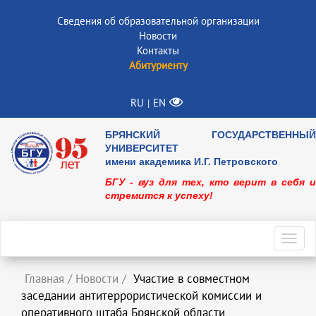
Сведения об образовательной организации
Новости
Контакты
Абитуриенту
RU
EN
|
БРЯНСКИЙ ГОСУДАРСТВЕННЫЙ
УНИВЕРСИТЕТ
имени академика И.Г. Петровского
БГУ - вуз для тех, кто верит в себя и
стремится к успеху!
Toggl
navig
Главная
/
Новости
/
Участие в совместном
заседании антитеррористической комиссии и
оперативного штаба Брянской области