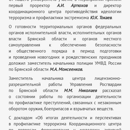
первый проректор
А.И. Артюхов
и директор
координационного центра противодействия идеологии
терроризма и профилактики экстремизма
Ю.К. Токаев
.
О готовности территориальных органов федеральных
органов исполнительной власти, исполнительных органов
власти Брянской области и органов местного
самоуправления к обеспечению безопасности
и общественного порядка в период подготовки
и проведения новогодних и рождественских праздников
доложил заместитель начальника полиции УМВД России
по Брянской области
М.А. Моисеенков.
Заместитель начальника центра
лицензионно-
разрешительной
работы Управления Росгвардии
по Брянской области
М.М. Николаев
рассказал
о состоянии работы по организации деятельности
по профилактике преступлений, связанных с незаконным
оборотом оружия, боеприпасов и взрывчатых веществ.
С докладом «Об итогах деятельности и перспективах
в профилактике терроризма Координационного центра
по вопросам формирования у молодежи активной