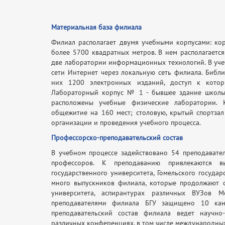
Материальная база филиала
Филиал располагает двумя учебными корпусами: ко
более 5700 квадратных метров. В нем располагаетс
две лаборатории информационных технологий. В уче
сети Интернет через локальную сеть филиала. Библ
них 1200 электронных изданий, доступ к котор
Лабораторный корпус № 1 - бывшее здание школы
расположены учебные физические лаборатории. 
общежитие на 160 мест; столовую, крытый спортза
организации и проведения учебного процесса.
Профессорско-преподавательский состав
В учебном процессе задействовано 54 преподавател
профессоров. К преподаванию привлекаются в
государственного университета, Гомельского госуда
много выпускников филиала, которые продолжают с
университета, аспирантурах различных ВУЗов Мо
преподавателями филиала БГУ защищено 10 канд
преподавательский состав филиала ведет научно-
различных конференциях, в том числе международных