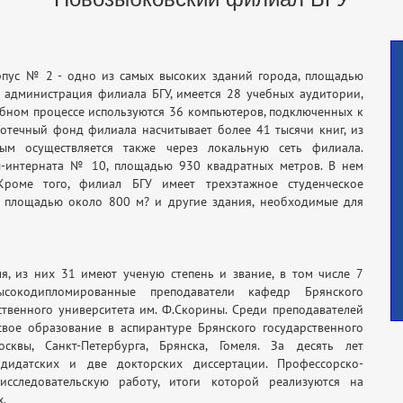
рпус № 2 - одно из самых высоких зданий города, площадью
я администрация филиала БГУ, имеется 28 учебных аудитории,
бном процессе используются 36 компьютеров, подключенных к
иотечный фонд филиала насчитывает более 41 тысячи книг, из
ым осуществляется также через локальную сеть филиала.
-интерната № 10, площадью 930 квадратных метров. В нем
Кроме того, филиал БГУ имеет трехэтажное студенческое
л площадью около 800 м? и другие здания, необходимые для
я, из них 31 имеют ученую степень и звание, в том числе 7
ысокодипломированные преподаватели кафедр Брянского
рственного университета им. Ф.Скорины. Среди преподавателей
вое образование в аспирантуре Брянского государственного
сквы, Санкт-Петербурга, Брянска, Гомеля. За десять лет
идатских и две докторских диссертации. Профессорско-
исследовательскую работу, итоги которой реализуются на
.