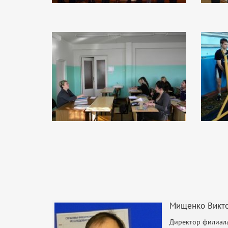
Мищенко Викто
Директор филиал