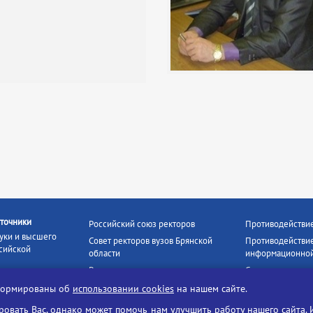
точники
Российский союз ректоров
Противодействи
уки и высшего
Совет ректоров вузов Брянской
Противодействие
сийской
области
информационной
Росстудцентр
Социальные роли
росвещения
прокуратура РФ
Наши партнёры
нформированы об
использовании cookies
на нашем сайте.
кое
Противодействи
Образование на русском
вать Вас, однако может помочь нам улучшить работу нашего сайта. 