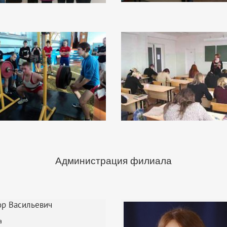
Администрация филиала
р Васильевич
а