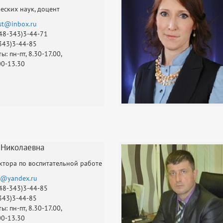
еских наук, доцент
st@inbox.ru
48-343)3-44-71
343)3-44-85
: пн-пт, 8.30-17.00,
00-13.30
 Николаевна
ктора по воспитательной работе
u@yandex.ru
48-343)3-44-85
343)3-44-85
: пн-пт, 8.30-17.00,
00-13.30