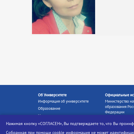
Об Университете
Официальные ис
Информация об университете
Министерство на
образования Рос
Образование
Федерации
Наука и инновации
Министерство п
Абитуриенту
Нажимая кнопку «СОГЛАСЕН», Вы подтверждаете то, что Вы прои
Портал «Российс
Студентам
образование»
Собранная при помощи cookie информация не может идентифициро